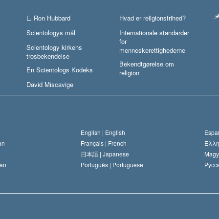
L. Ron Hubbard
Hvad er religionsfrihed?
Scientologys mål
Internationale standarder
for
Scientology kirkens
menneskerettighederne
trosbekendelse
Bekendtgørelse om
En Scientologs Kodeks
religion
David Miscavige
English |
English
Españ
an
Français |
French
Ελλη
日本語 |
Japanese
Magy
an
Português |
Portuguese
Русск