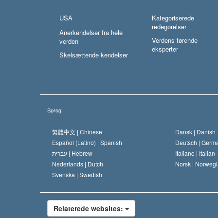
USA
Kategoriserede
redegørelser
Anerkendelser fra hele
Verdens førende
verden
eksperter
Skelsættende kendelser
Sprog
繁體中文 |
Chinese
Dansk |
Danish
Español (Latino) |
Spanish
Deutsch |
Germ
עברית |
Hebrew
Italiano |
Italian
Nederlands |
Dutch
Norsk |
Norwegi
Svenska |
Swedish
Relaterede websites: