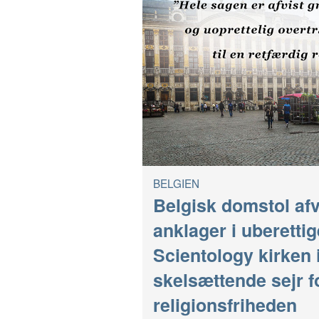
BELGIEN
Belgisk domstol afv
anklager i uberett
Scientology kirken 
skelsættende sejr f
religionsfriheden