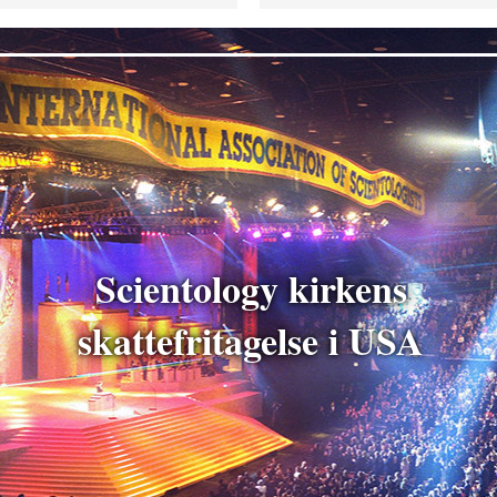
Scientology kirkens
skattefritagelse i USA