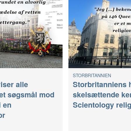
STORBRITANNIEN
iser alle
Storbritanniens 
iget søgsmål mod
skelsættende ke
i en
Scientology reli
or