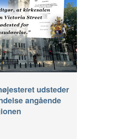
højesteret udsteder
ndelse angående
gionen