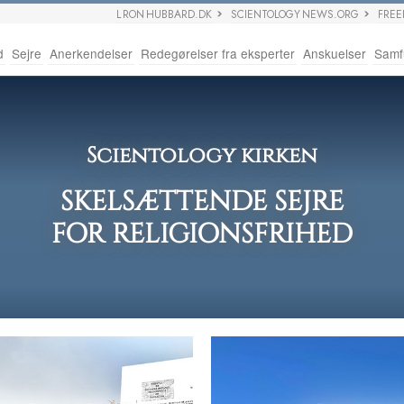
L RON HUBBARD.DK
SCIENTOLOGY NEWS.ORG
FRE
d
Sejre
Anerkendelser
Redegørelser fra eksperter
Anskuelser
Samf
Scientology kirken
SKELSÆTTENDE SEJRE
FOR RELIGIONSFRIHED