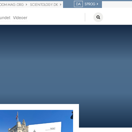
DA
SPROG
EDOM MAG.ORG
SCIENTOLOGY.DK
undet
Videoer