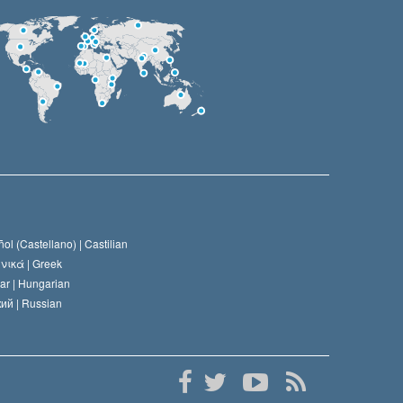
ol (Castellano) |
Castilian
νικά |
Greek
ar |
Hungarian
ий |
Russian