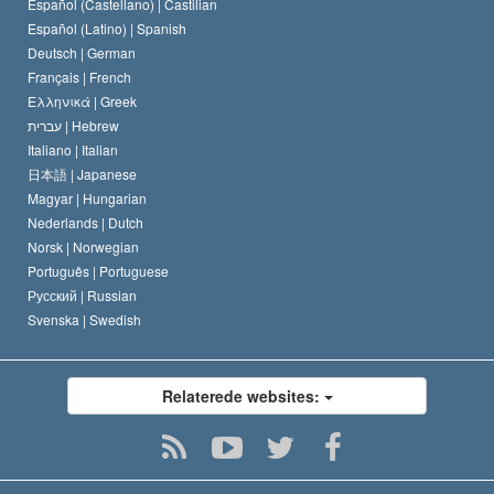
Español (Castellano) |
Castilian
David Miscavige
Español (Latino) |
Spanish
Deutsch |
German
Français |
French
Ελληνικά |
Greek
עברית |
Hebrew
Italiano |
Italian
日本語 |
Japanese
Magyar |
Hungarian
Nederlands |
Dutch
Norsk |
Norwegian
Português |
Portuguese
Русский |
Russian
Svenska |
Swedish
Relaterede websites: