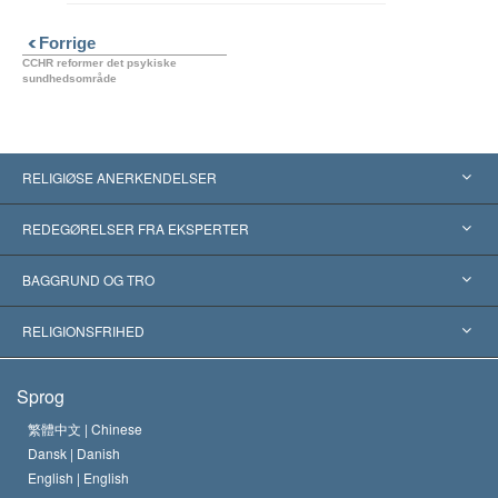
Forrige
CCHR reformer det psykiske
sundhedsområde
RELIGIØSE ANERKENDELSER
USA
REDEGØRELSER FRA EKSPERTER
Anerkendelser fra hele verden
Kategoriserede redegørelser
BAGGRUND OG TRO
Skelsættende kendelser
Verdens førende eksperter
L. Ron Hubbard
RELIGIONSFRIHED
Scientologys mål
Hvad er religionsfrihed?
Sprog
Scientology kirkens trosbekendelse
Internationale standarder for menneskerettighederne
繁體中文 |
Chinese
Dansk |
Danish
En Scientologs Kodeks
Bekendtgørelse om religion
English |
English