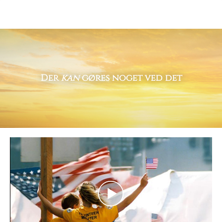
Der
kan
gøres noget ved det
Play