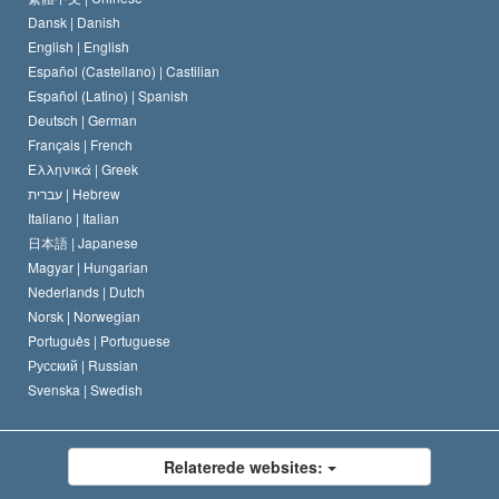
Dansk |
Danish
En Scientologs Kodeks
Bekendtgørelse om religion
English |
English
Español (Castellano) |
Castilian
David Miscavige
Español (Latino) |
Spanish
Deutsch |
German
Français |
French
Ελληνικά |
Greek
עברית |
Hebrew
Italiano |
Italian
日本語 |
Japanese
Magyar |
Hungarian
Nederlands |
Dutch
Norsk |
Norwegian
Português |
Portuguese
Русский |
Russian
Svenska |
Swedish
Relaterede websites: