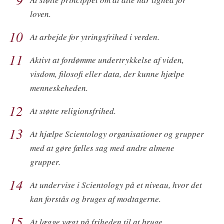
loven.
10
At arbejde for ytringsfrihed i verden.
11
Aktivt at fordømme undertrykkelse af viden,
visdom, filosofi eller data, der kunne hjælpe
menneskeheden.
12
At støtte religionsfrihed.
13
At hjælpe Scientology organisationer og grupper
med at gøre fælles sag med andre almene
grupper.
14
At undervise i Scientology på et niveau, hvor det
kan forstås og bruges af modtagerne.
15
At lægge vægt på friheden til at bruge