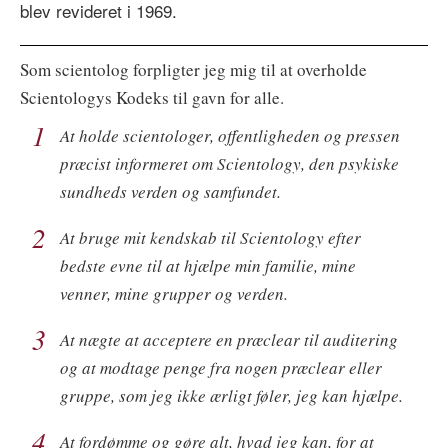
blev revideret i 1969.
Som scientolog forpligter jeg mig til at overholde
Scientologys Kodeks til gavn for alle.
1
At holde scientologer, offentligheden og pressen
præcist informeret om Scientology, den psykiske
sundheds verden og samfundet.
2
At bruge mit kendskab til Scientology efter
bedste evne til at hjælpe min familie, mine
venner, mine grupper og verden.
3
At nægte at acceptere en præclear til auditering
og at modtage penge fra nogen præclear eller
gruppe, som jeg ikke ærligt føler, jeg kan hjælpe.
4
At fordømme og gøre alt, hvad jeg kan, for at