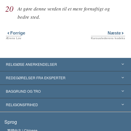
20
At gøre denne verden til et mere fornuftigt og
bedre sted.
Forrige
Næste
Ærens Lov
Kursuslederens kodeks
RELIGIØSE ANERKENDELSER
USA
REDEGØRELSER FRA EKSPERTER
Anerkendelser fra hele verden
Kategoriserede redegørelser
BAGGRUND OG TRO
Skelsættende kendelser
Verdens førende eksperter
L. Ron Hubbard
RELIGIONSFRIHED
Scientologys mål
Hvad er religionsfrihed?
Sprog
Scientology kirkens trosbekendelse
Internationale standarder for menneskerettighederne
繁體中文 |
Chinese