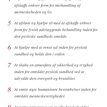
afskaffe enhver form for mishandling af
menneskeheden og liv.
5
At afsløre og hjælpe til med at afskaffe enhver
form for fysisk ødelæggende behandling inden for
den psykiske sundheds område.
6
At hjælpe med at rense ud inden for psykisk
sundhed og holde den i orden.
7
At skabe en atmosfære af sikkerhed og tryghed
inden for området psykisk sundhed ved at
udrydde dets overgreb og brutalitet.
8
At støtte ægte humanitære bestræbelser inden for
området menneskerettigheder.
9
At støtte princippet om at alle har lighed for