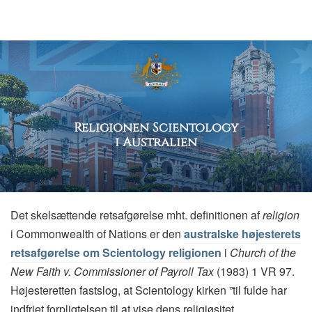
Religionen Scientology
i Australien
Det skelsættende retsafgørelse mht. definitionen af
religion
i Commonwealth of Nations er den
australske højesterets
retsafgørelse om Scientology religionen
i
Church of the
New Faith v. Commissioner of Payroll Tax
(1983) 1 VR 97.
Højesteretten fastslog, at Scientology kirken ”til fulde har
indfriet forpligtelsen til at vise dens religiøsitet.