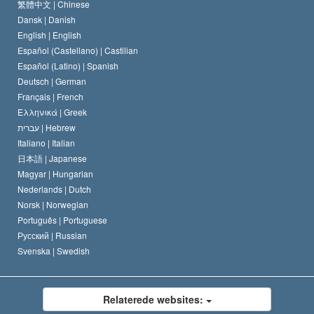
Scientology kirkens trosbekendelse
Internationale standarder for menneskerettighederne
繁體中文 |
Chinese
Dansk |
Danish
En Scientologs Kodeks
Bekendtgørelse om religion
English |
English
Español (Castellano) |
Castilian
David Miscavige
Español (Latino) |
Spanish
Deutsch |
German
Français |
French
Ελληνικά |
Greek
עברית |
Hebrew
Italiano |
Italian
日本語 |
Japanese
Magyar |
Hungarian
Nederlands |
Dutch
Norsk |
Norwegian
Português |
Portuguese
Русский |
Russian
Svenska |
Swedish
Relaterede websites: