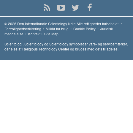
© 2026
Den Internationale Scientology kirke
Alle rettigheder forbeholdt.
•
Fortrolighedserklæring
•
Vilkår for brug
•
Cookie Policy
•
Juridisk
meddelelse
•
Kontakt
•
Site Map
Scientologi, Scientology og Scientology symbolet er vare- og servicemærker,
der ejes af Religious Technology Center og bruges med dets tilladelse.