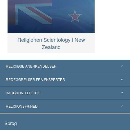
Religionen Scientology i New
Zealand
RELIGIØSE ANERKENDELSER
USA
REDEGØRELSER FRA EKSPERTER
Anerkendelser fra hele verden
Kategoriserede redegørelser
BAGGRUND OG TRO
Skelsættende kendelser
Verdens førende eksperter
L. Ron Hubbard
RELIGIONSFRIHED
Scientologys mål
Hvad er religionsfrihed?
Sprog