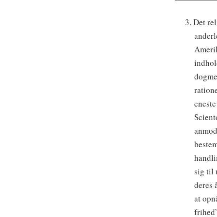
3. Det re
anderl
Amerik
indhol
dogme,
ration
eneste
Scient
anmodn
bestem
handli
sig til
deres 
at op
frihed