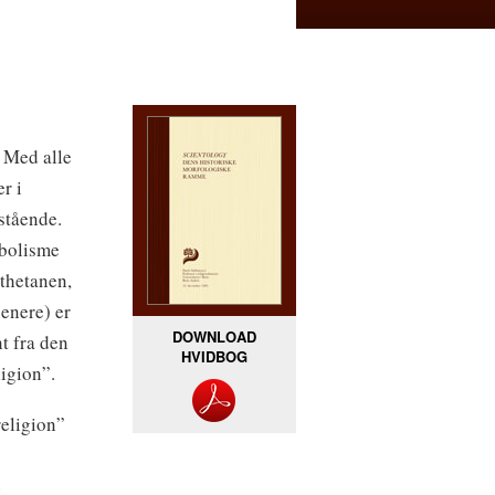
. Med alle
r i
stående.
mbolisme
 thetanen,
senere) er
DOWNLOAD
t fra den
HVIDBOG
ligion”.
religion”
e