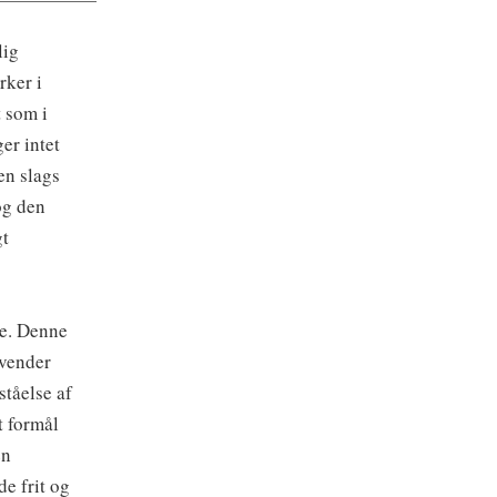
lig
rker i
 som i
er intet
en slags
og den
gt
ne. Denne
nvender
ståelse af
t formål
en
de frit og