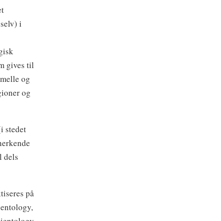
et
selv) i
gisk
 gives til
rmelle og
gioner og
i stedet
anerkende
l dels
tiseres på
ientology,
ientology