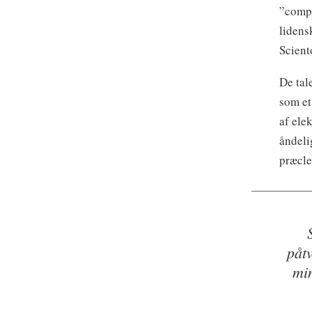
”compu
lidens
Scient
De tal
som et
af ele
åndeli
præcle
påtv
min