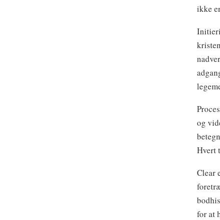
ikke er
Initie
kriste
nadver
adgang
legeme
Proces
og vid
betegn
Hvert 
Clear 
foretr
bodhis
for at