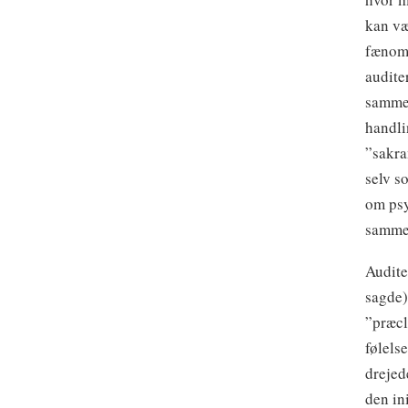
kan væ
fænome
audite
sammen
handli
”sakram
selv s
om psy
sammen
Audite
sagde)
”præcl
følelse
drejed
den in