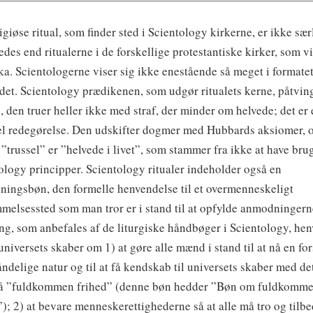
ligiøse ritual, som finder sted i Scientology kirkerne, er ikke sær
edes end ritualerne i de forskellige protestantiske kirker, som vi
a. Scientologerne viser sig ikke enestående så meget i formatet
det. Scientology prædikenen, som udgør ritualets kerne, påtving
 den truer heller ikke med straf, der minder om helvede; det er 
el redegørelse. Den udskifter dogmer med Hubbards aksiomer, 
 ”trussel” er ”helvede i livet”, som stammer fra ikke at have bru
ology principper. Scientology ritualer indeholder også en
ingsbøn, den formelle henvendelse til et overmenneskeligt
melsessted som man tror er i stand til at opfylde anmodninger
ng, som anbefales af de liturgiske håndbøger i Scientology, he
 universets skaber om 1) at gøre alle mænd i stand til at nå en for
åndelige natur og til at få kendskab til universets skaber med de
nå ”fuldkommen frihed” (denne bøn hedder ”Bøn om fuldkomm
”); 2) at bevare menneskerettighederne så at alle må tro og tilbe