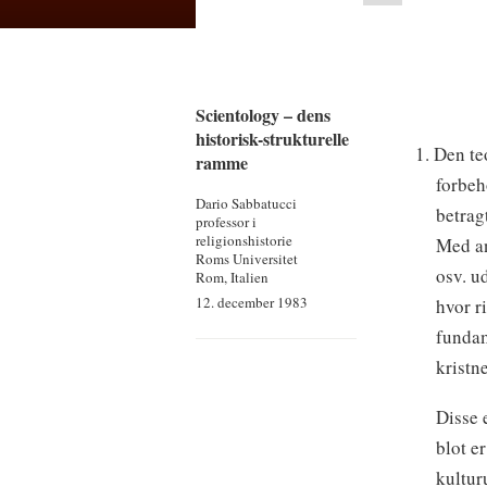
Scientology – dens
historisk-strukturelle
1. Den te
ramme
forbeh
Dario Sabbatucci
betrag
professor i
religionshistorie
Med an
Roms Universitet
osv. u
Rom, Italien
12. december 1983
hvor r
fundam
kristn
Disse 
blot e
kultur