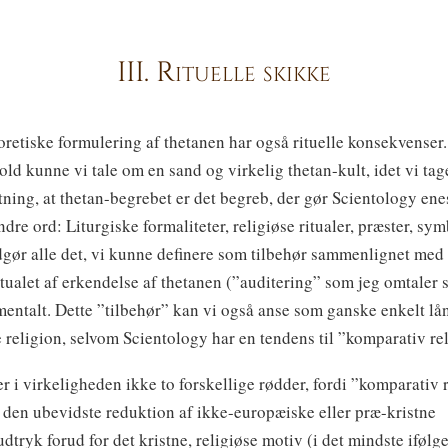
III. Rituelle skikke
oretiske formulering af thetanen har også rituelle konsekvenser
old kunne vi tale om en sand og virkelig thetan-kult, idet vi tage
tning, at thetan-begrebet er det begreb, der gør Scientology ene
dre ord: Liturgiske formaliteter, religiøse ritualer, præster, sy
dgør alle det, vi kunne definere som tilbehør sammenlignet med
itualet af erkendelse af thetanen (”auditering” som jeg omtaler 
entalt. Dette ”tilbehør” kan vi også anse som ganske enkelt lån
e religion, selvom Scientology har en tendens til ”komparativ re
er i virkeligheden ikke to forskellige rødder, fordi ”komparativ 
r den ubevidste reduktion af ikke-europæiske eller præ-kristne
udtryk forud for det kristne, religiøse motiv (i det mindste ifølg