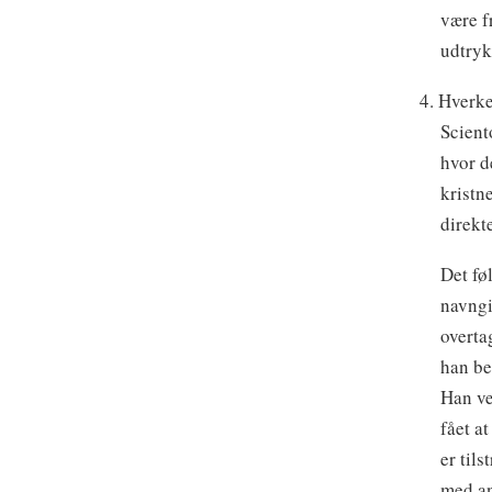
være f
udtryk
4. Hverke
Scient
hvor d
kristn
direkte
Det fø
navngi
overtag
han be
Han ve
fået at
er til
med an