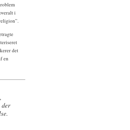
 problem
veralt i
eligion”.
etragte
teriseret
kerer det
af en
,
, der
lse.