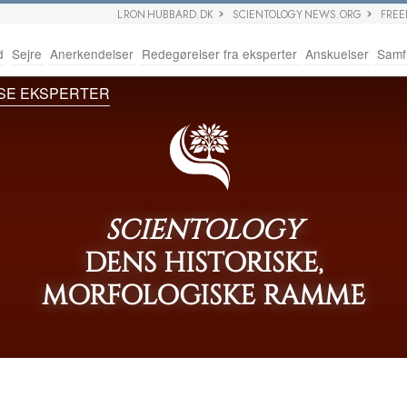
L RON HUBBARD.DK
SCIENTOLOGY NEWS.ORG
FRE
d
Sejre
Anerkendelser
Redegørelser fra eksperter
Anskuelser
Samf
SE EKSPERTER
SCIENTOLOGY
DENS HISTORISKE,
MORFOLOGISKE RAMME