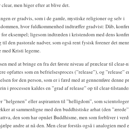
 clear, men higer efter at blive det.
ringen er gradvis, som i de gamle, mystiske religioner og selv i
ndommen, hvor fuldkommenhed indtræffer gradvist: Dåb, konfir
 for eksempel; ligesom indtræden i kristendom med dens konfi
 til den pastorale nadver, som også rent fysisk forener det men
 med Kristi legeme.
sen med at bringe en fra det første niveau af præclear til clear-
ere opfattes som en befrielsesproces (”release”), og ”release” e
elsen for den person, som er i færd med at gennemføre denne p
trin i processen kaldes en ”grad af release” op til clear-tilstande
er ”helgenen” eller aspiranten til ”helligdom”, som scientologe
ækker at sammenligne med den buddhistiske arhat (den ”ærede”
attva, den som har opnået Buddhisme, men som forbliver i ver
 hjælpe andre at nå den. Men clear forstås også i analogien med 