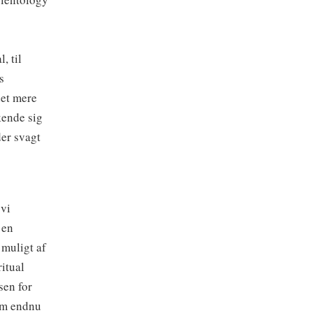
, til
s
det mere
 kende sig
der svagt
 vi
 en
 muligt af
ritual
sen for
om endnu