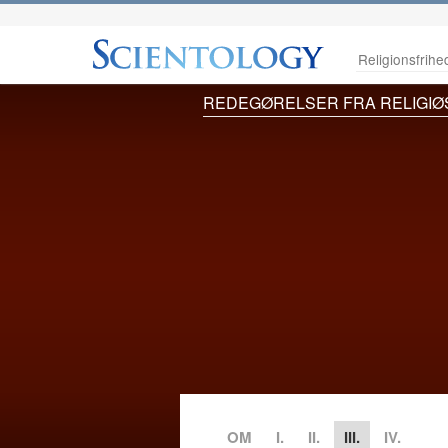
Religionsfrihe
REDEGØRELSER FRA RELIGIØ
OM
I.
II.
III.
IV.