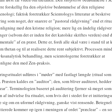
re forskellig fra den
objektive
bedømmelse af den religiøse
nologi; faktisk foretrækker Scientologys litteratur at beskrive
ring som noget, der snarere er ”pastoral rådgivning” end et ritual
ligning med den kristne religion; mere lig en åndelig rådgiver
nger (selvom det er inden for det katolske skriftes verden) end 
entale” af en præst. Dette er, fordi alle skal være i stand til at
om thetan og til at realisere dette rent subjektivt. Processen min
koanalytisk behandling, men scientologerne foretrækker at
ligne den med Zen-praksis.
ringsritualet udføres i ”møder” med fastlagt længde (ritual som
. Præsten kaldes en ”auditor”; den, som bliver auditeret, hedder
ear”. Terminologien baseret på auditering fjerner så meget som
n af indvielse fra ritualet, som hvis det i stedet for et initierings
e sig om en uformel rådgivning, ganske vist rensende. Betegnel
itierede kommer op igen i meningen af ordet ”præclear” – en s