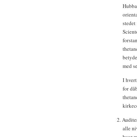
Hubbar
orient
stedet
Scient
forsta
thetan
betyde
med se
I hver
for då
thetan
kirkec
2. Audite
alle n
hvor m