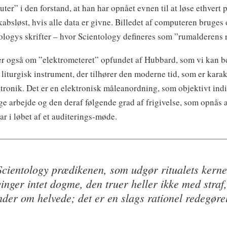
ter” i den forstand, at han har opnået evnen til at løse ethvert
kabsløst, hvis alle data er givne. Billedet af computeren bruges o
ologys skrifter – hvor Scientology defineres som ”rumalderens r
er også om ”elektrometeret” opfundet af Hubbard, som vi kan b
 liturgisk instrument, der tilhører den moderne tid, som er karak
ktronik. Det er en elektronisk måleanordning, som objektivt indi
ge arbejde og den deraf følgende grad af frigivelse, som opnås 
ar i løbet af et auditerings-møde.
Scientology prædikenen, som udgør ritualets kerne
inger intet dogme, den truer heller ikke med straf
der om helvede; det er en slags rationel redegøre