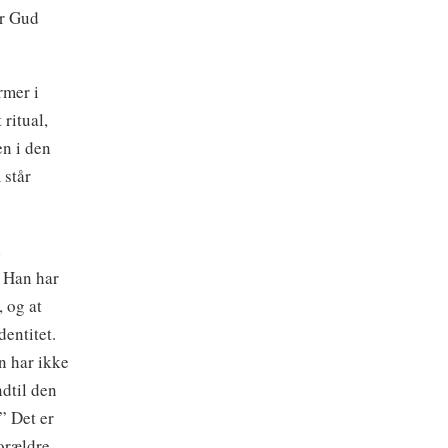
or Gud
rmer i
ritual,
en i den
 står
d
. Han har
, og at
entitet.
n har ikke
ndtil den
” Det er
orældre,