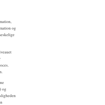
mation,
rmation og
neskelige
niveauet
r
roces.
n.
rne
) og
dsligheden
en