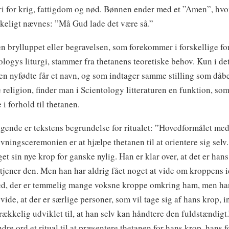
ri for krig, fattigdom og nød. Bønnen ender med et ”Amen”, hv
keligt nævnes: ”Må Gud lade det være så.”
n brylluppet eller begravelsen, som forekommer i forskellige fo
ologys liturgi, stammer fra thetanens teoretiske behov. Kun i det 
en nyfødte får et navn, og som indtager samme stilling som dåb
e religion, finder man i Scientology litteraturen en funktion, som
 i forhold til thetanen.
lgende er tekstens begrundelse for ritualet: ”Hovedformålet me
vningsceremonien er at hjælpe thetanen til at orientere sig selv
et sin nye krop for ganske nylig. Han er klar over, at det er hans
tjener den. Men han har aldrig fået noget at vide om kroppens id
d, der er temmelig mange voksne kroppe omkring ham, men ha
 vide, at der er særlige personer, som vil tage sig af hans krop, i
strækkelig udviklet til, at han selv kan håndtere den fuldstændigt.
dre ord et ritual til at præsentere thetanen for hans krop, hans f