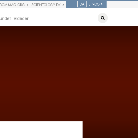
DA
SPROG
EDOM MAG.ORG
SCIENTOLOGY.DK
undet
Videoer