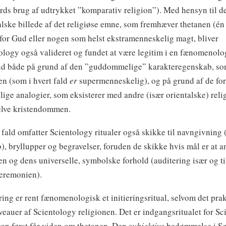
ds brug af udtrykket ”komparativ religion”). Med hensyn til d
alske billede af det religiøse emne, som fremhæver thetanen (én 
 for Gud eller nogen som helst ekstramenneskelig magt, bliver
ology også valideret og fundet at være legitim i en fænomenolo
nd både på grund af den ”guddommelige” karakteregenskab, som
en (som i hvert fald
er
supermenneskelig), og på grund af de fo
lige analogier, som eksisterer med andre (især orientalske) reli
lve kristendommen.
t fald omfatter Scientology ritualer også skikke til navngivning (
b), bryllupper og begravelser, foruden de skikke hvis mål er at 
en og dens universelle, symbolske forhold (auditering især og ti
eremonien).
ring er rent fænomenologisk et initieringsritual, selvom det prak
iveauer af Scientology religionen. Det er indgangsritualet for Sc
an først får viden om thetanen. Den
subjektive
bedømmelse i Sc