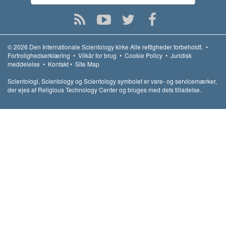
© 2026
Den Internationale Scientology kirke
Alle rettigheder forbeholdt.
•
Fortrolighedserklæring
•
Vilkår for brug
•
Cookie Policy
•
Juridisk
meddelelse
•
Kontakt
•
Site Map
Scientologi, Scientology og Scientology symbolet er vare- og servicemærker,
der ejes af Religious Technology Center og bruges med dets tilladelse.