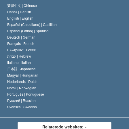
Scientology kirkens trosbekendelse
Internationale standarder for menneskerettighederne
繁體中文 |
Chinese
Dansk |
Danish
En Scientologs Kodeks
Bekendtgørelse om religion
English |
English
Español (Castellano) |
Castilian
David Miscavige
Español (Latino) |
Spanish
Deutsch |
German
Français |
French
Ελληνικά |
Greek
עברית |
Hebrew
Italiano |
Italian
日本語 |
Japanese
Magyar |
Hungarian
Nederlands |
Dutch
Norsk |
Norwegian
Português |
Portuguese
Русский |
Russian
Svenska |
Swedish
Relaterede websites: