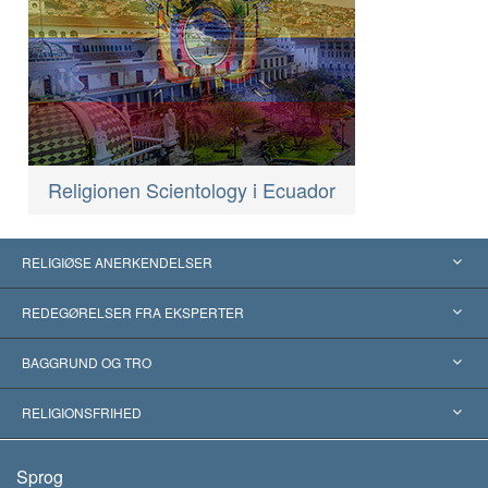
Religionen Scientology i Ecuador
RELIGIØSE ANERKENDELSER
USA
REDEGØRELSER FRA EKSPERTER
Anerkendelser fra hele verden
Kategoriserede redegørelser
BAGGRUND OG TRO
Skelsættende kendelser
Verdens førende eksperter
L. Ron Hubbard
RELIGIONSFRIHED
Scientologys mål
Hvad er religionsfrihed?
Sprog