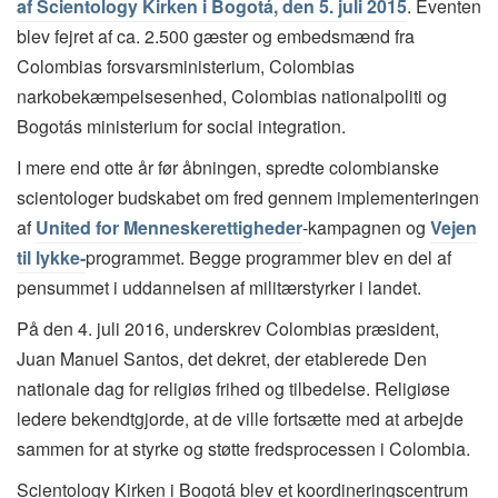
af Scientology Kirken i Bogotá, den 5. juli 2015
. Eventen
blev fejret af ca. 2.500 gæster og embedsmænd fra
Colombias forsvarsministerium, Colombias
narkobekæmpelsesenhed, Colombias nationalpoliti og
Bogotás ministerium for social integration.
I mere end otte år før åbningen, spredte colombianske
scientologer budskabet om fred gennem implementeringen
af
United for Menneskerettigheder
-kampagnen og
Vejen
til lykke-
programmet. Begge programmer blev en del af
pensummet i uddannelsen af militærstyrker i landet.
På den 4. juli 2016, underskrev Colombias præsident,
Juan Manuel Santos, det dekret, der etablerede Den
nationale dag for religiøs frihed og tilbedelse. Religiøse
ledere bekendtgjorde, at de ville fortsætte med at arbejde
sammen for at styrke og støtte fredsprocessen i Colombia.
Scientology Kirken i Bogotá blev et koordineringscentrum