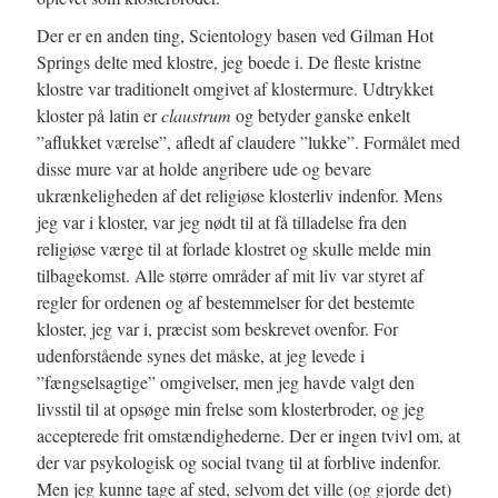
Der er en anden ting, Scientology basen ved Gilman Hot
Springs delte med klostre, jeg boede i. De fleste kristne
klostre var traditionelt omgivet af klostermure. Udtrykket
kloster på latin er
claustrum
og betyder ganske enkelt
”aflukket værelse”, afledt af claudere ”lukke”. Formålet med
disse mure var at holde angribere ude og bevare
ukrænkeligheden af det religiøse klosterliv indenfor. Mens
jeg var i kloster, var jeg nødt til at få tilladelse fra den
religiøse værge til at forlade klostret og skulle melde min
tilbagekomst. Alle større områder af mit liv var styret af
regler for ordenen og af bestemmelser for det bestemte
kloster, jeg var i, præcist som beskrevet ovenfor. For
udenforstående synes det måske, at jeg levede i
”fængselsagtige” omgivelser, men jeg havde valgt den
livsstil til at opsøge min frelse som klosterbroder, og jeg
accepterede frit omstændighederne. Der er ingen tvivl om, at
der var psykologisk og social tvang til at forblive indenfor.
Men jeg kunne tage af sted, selvom det ville (og gjorde det)