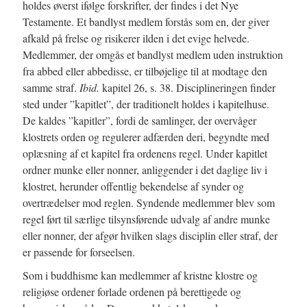
holdes øverst ifølge forskrifter, der findes i det Nye
Testamente. Et bandlyst medlem forstås som en, der giver
afkald på frelse og risikerer ilden i det evige helvede.
Medlemmer, der omgås et bandlyst medlem uden instruktion
fra abbed eller abbedisse, er tilbøjelige til at modtage den
samme straf.
Ibid.
kapitel 26, s. 38. Disciplineringen finder
sted under ”kapitlet”, der traditionelt holdes i kapitelhuse.
De kaldes ”kapitler”, fordi de samlinger, der overvåger
klostrets orden og regulerer adfærden deri, begyndte med
oplæsning af et kapitel fra ordenens regel. Under kapitlet
ordner munke eller nonner, anliggender i det daglige liv i
klostret, herunder offentlig bekendelse af synder og
overtrædelser mod reglen. Syndende medlemmer blev som
regel ført til særlige tilsynsførende udvalg af andre munke
eller nonner, der afgør hvilken slags disciplin eller straf, der
er passende for forseelsen.
Som i buddhisme kan medlemmer af kristne klostre og
religiøse ordener forlade ordenen på berettigede og