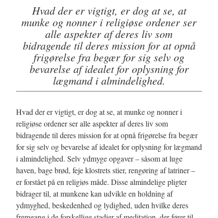
Hvad der er vigtigt, er dog at se, at
munke og nonner i religiøse ordener ser
alle aspekter af deres liv som
bidragende til deres mission for at opnå
frigørelse fra begær for sig selv og
bevarelse af idealet for oplysning for
lægmand i almindelighed.
Hvad der er vigtigt, er dog at se, at munke og nonner i
religiøse ordener ser alle aspekter af deres liv som
bidragende til deres mission for at opnå frigørelse fra begær
for sig selv og bevarelse af idealet for oplysning for lægmand
i almindelighed. Selv ydmyge opgaver – såsom at luge
haven, bage brød, feje klostrets stier, rengøring af latriner –
er forstået på en religiøs måde. Disse almindelige pligter
bidrager til, at munkene kan udvikle en holdning af
ydmyghed, beskedenhed og lydighed, uden hvilke deres
fremgang i de forskellige stadier af meditation, der fører til