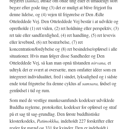
begæret (
tanha
), ønske om onde ting eller et umådeligt stort
begær efter gode ting (3) det er muligt at blive frigjort fra
denne lidelse, og (4) vejen til frigørelse er Den Ædle
Otteleddede Vej. Den Otteleddede Vej består i at udvikle og
opretholde (1) ret viden, (2) ret holdning eller perspektiv, (3)
ret tale eller sandfærdighed, (4) ret handling, (5) ret levevis
eller levebrød, (6) ret bestræbelse, (7) ret
koncentration/fordybelse og (8) ret besindelse/opførsel i alle
situationer. Hvis man følger disse Sandheder og Den
Otteleddede Vej, så kan man opnå tilstanden
nirvana,
et
udtryk det er svært at oversætte, men omfatter idéer som en
integreret individualitet, fred i sindet, lyksalighed og i sidste
ende total frigørelse fra denne cyklus af
samsara,
fødsel og
genfødsel i tid og rum.
Som med de vestlige munkesamfunds kodekser udviklede
Buddha reglerne, protokoller, kodekser for opførsel og straf
på et sag til sag-grundlag. Den første buddhistiske
klosterkodeks,
Patimokkha,
indeholdt 227 forskrifter eller
regler for mænd og 331 for kvinder. Den er indeholdt i