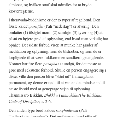
almisser, og hvilken straf skal udmåles for at bryde
klosterreglerne.
I theravada-buddhisme er der to typer af regelbrud. Den
første kaldet
parajika
(Pali ”nederlag”) er alvorlig. Den
omfatter (1) tilsigtet mord, (2) samleje, (3) tyveri og (4) at
påstå en højere grad af oplysning, end hvad man virkelig har
opnået. Det sidste forbud viser, at munke har grader af
meditation og oplysning, som de tilstræber, og som de er
forpligtede til at være fuldkommen sandfærdige angående.
Nonner har fire flere
parajikas
at undgå, for det meste at
gøre med seksuelle forhold. Skulle en person engagere sig i
disse, ville den person blive ”slået ud” fra
sanghaen
permanent, og denne er nødt til at vente i det mindste indtil
næste livstid med at genoptage vejen til oplysning.
Thannissaro Bikkhu,
Bhikkhu Patimokkha/The Bhikkhus
Code of Discipline,
s. 2-6.
Den anden type brud kaldes
sanghadisesa
(Pali
”fællesskabs-forseelse”). Det omfatter en bred vifte af