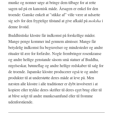
munke og nonner søge at bringe dem tilbage for at rette
sagen ud på en kanonisk måde. Årsagen er enkel for den
troende: Ganske enkelt at ”stikke af” ville være at udsætte
sig selv for den frygtelige tilstand at give afkald på
moksha
i
denne livstid.
Buddhistiske klostre får indkomst på forskellige måder.
Mange penge kommer ind gennem almisser. Mange får
betydelig indkomst fra begravelser og mindesteder og andre
ritualer til ære for forfædre. Nogle frembringer rosenkranse
og andre hellige genstande såsom små statuer af Buddha,
røgelseskar, bønneflag og andre hellige redskaber til salg for
de troende. Japanske klostre producerer også te og andre
produkter til at understøtte deres måde at leve på. Men
næsten alle klostre i alle traditioner er dybt involveret i at
kopiere eller trykke deres skrifter til deres eget brug eller til
at blive solgt til andre munkesamfund eller til fromme
udenforstående.