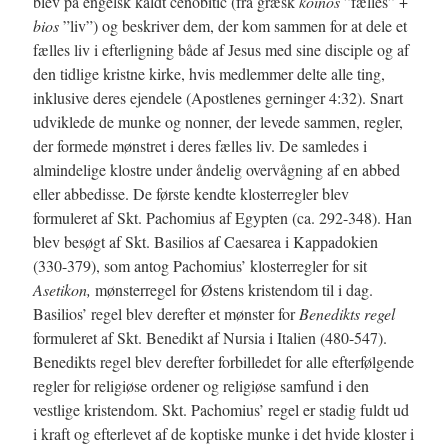
blev på engelsk kaldt cenobitic (fra græsk
koinos
”fælles” +
bios
”liv”) og beskriver dem, der kom sammen for at dele et
fælles liv i efterligning både af Jesus med sine disciple og af
den tidlige kristne kirke, hvis medlemmer delte alle ting,
inklusive deres ejendele (Apostlenes gerninger 4:32). Snart
udviklede de munke og nonner, der levede sammen, regler,
der formede mønstret i deres fælles liv. De samledes i
almindelige klostre under åndelig overvågning af en abbed
eller abbedisse. De første kendte klosterregler blev
formuleret af Skt. Pachomius af Egypten (ca. 292-348). Han
blev besøgt af Skt. Basilios af Caesarea i Kappadokien
(330-379), som antog Pachomius’ klosterregler for sit
Asetikon,
mønsterregel for Østens kristendom til i dag.
Basilios’ regel blev derefter et mønster for
Benedikts regel
formuleret af Skt. Benedikt af Nursia i Italien (480-547).
Benedikts regel blev derefter forbilledet for alle efterfølgende
regler for religiøse ordener og religiøse samfund i den
vestlige kristendom. Skt. Pachomius’ regel er stadig fuldt ud
i kraft og efterlevet af de koptiske munke i det hvide kloster i