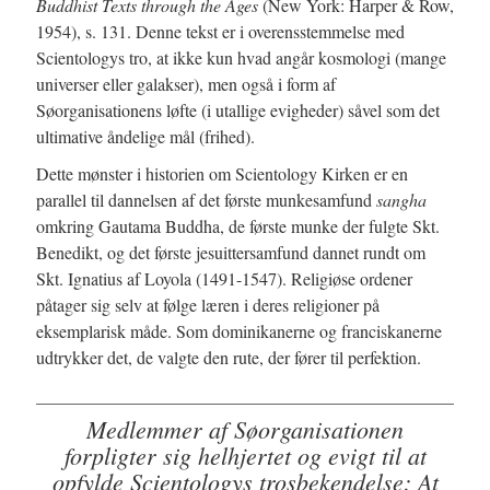
Buddhist Texts through the Ages
(New York: Harper & Row,
1954), s. 131. Denne tekst er i overensstemmelse med
Scientologys tro, at ikke kun hvad angår kosmologi (mange
universer eller galakser), men også i form af
Søorganisationens løfte (i utallige evigheder) såvel som det
ultimative åndelige mål (frihed).
Dette mønster i historien om Scientology Kirken er en
parallel til dannelsen af det første munkesamfund
sangha
omkring Gautama Buddha, de første munke der fulgte Skt.
Benedikt, og det første jesuittersamfund dannet rundt om
Skt. Ignatius af Loyola (1491-1547). Religiøse ordener
påtager sig selv at følge læren i deres religioner på
eksemplarisk måde. Som dominikanerne og franciskanerne
udtrykker det, de valgte den rute, der fører til perfektion.
Medlemmer af Søorganisationen
forpligter sig helhjertet og evigt til at
opfylde Scientologys trosbekendelse: At