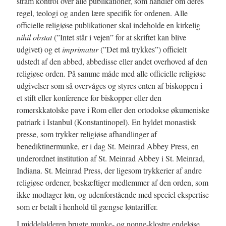
stram kontrol over alle publikationer, som handler om deres
regel, teologi og anden lære specifik for ordenen. Alle
officielle religiøse publikationer skal indeholde en kirkelig
nihil obstat
(”Intet står i vejen” for at skriftet kan blive
udgivet) og et
imprimatur
(”Det må trykkes”) officielt
udstedt af den abbed, abbedisse eller andet overhoved af den
religiøse orden. På samme måde med alle officielle religiøse
udgivelser som så overvåges og styres enten af biskoppen i
et stift eller konference for biskopper eller den
romerskkatolske pave i Rom eller den ortodokse økumeniske
patriark i Istanbul (Konstantinopel). En hyldet monastisk
presse, som trykker religiøse afhandlinger af
benediktinermunke, er i dag St. Meinrad Abbey Press, en
underordnet institution af St. Meinrad Abbey i St. Meinrad,
Indiana. St. Meinrad Press, der ligesom trykkerier af andre
religiøse ordener, beskæftiger medlemmer af den orden, som
ikke modtager løn, og udenforstående med speciel ekspertise
som er betalt i henhold til gængse løntariffer.
I middelalderen brugte munke- og nonne-klostre endeløse