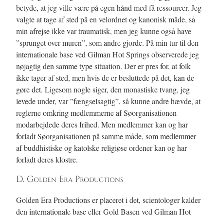
betyde, at jeg ville være på egen hånd med få ressourcer. Jeg
valgte at tage af sted på en velordnet og kanonisk måde, så
min afrejse ikke var traumatisk, men jeg kunne også have
”sprunget over muren”, som andre gjorde. På min tur til den
internationale base ved Gilman Hot Springs observerede jeg
nøjagtig den samme type situation. Der er pres for, at folk
ikke tager af sted, men hvis de er besluttede på det, kan de
gøre det. Ligesom nogle siger, den monastiske tvang, jeg
levede under, var ”fængselsagtig”, så kunne andre hævde, at
reglerne omkring medlemmerne af Søorganisationen
modarbejdede deres frihed. Men medlemmer kan og har
forladt Søorganisationen på samme måde, som medlemmer
af buddhistiske og katolske religiøse ordener kan og har
forladt deres klostre.
D. Golden Era Productions
Golden Era Productions er placeret i det, scientologer kalder
den internationale base eller Gold Basen ved Gilman Hot