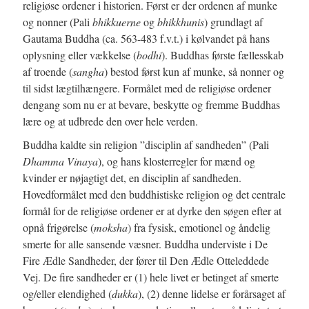
religiøse ordener i historien. Først er der ordenen af munke
og nonner (Pali
bhikkuerne
og
bhikkhunis
) grundlagt af
Gautama Buddha (ca. 563-483 f.v.t.) i kølvandet på hans
oplysning eller vækkelse (
bodhi
). Buddhas første fællesskab
af troende (
sangha
) bestod først kun af munke, så nonner og
til sidst lægtilhængere. Formålet med de religiøse ordener
dengang som nu er at bevare, beskytte og fremme Buddhas
lære og at udbrede den over hele verden.
Buddha kaldte sin religion ”disciplin af sandheden” (Pali
Dhamma Vinaya
), og hans klosterregler for mænd og
kvinder er nøjagtigt det, en disciplin af sandheden.
Hovedformålet med den buddhistiske religion og det centrale
formål for de religiøse ordener er at dyrke den søgen efter at
opnå frigørelse (
moksha
) fra fysisk, emotionel og åndelig
smerte for alle sansende væsner. Buddha underviste i De
Fire Ædle Sandheder, der fører til Den Ædle Otteleddede
Vej. De fire sandheder er (1) hele livet er betinget af smerte
og/eller elendighed (
dukka
), (2) denne lidelse er forårsaget af