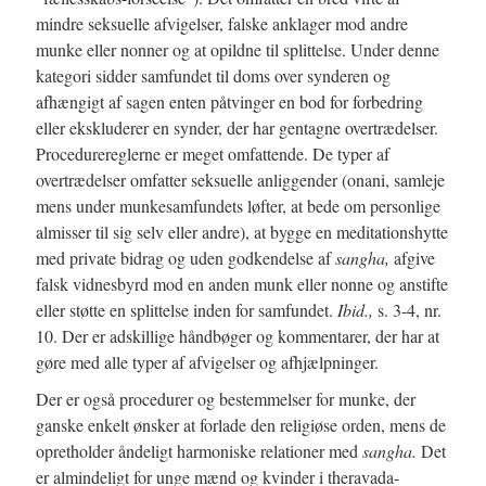
mindre seksuelle afvigelser, falske anklager mod andre
munke eller nonner og at opildne til splittelse. Under denne
kategori sidder samfundet til doms over synderen og
afhængigt af sagen enten påtvinger en bod for forbedring
eller ekskluderer en synder, der har gentagne overtrædelser.
Procedurereglerne er meget omfattende. De typer af
overtrædelser omfatter seksuelle anliggender (onani, samleje
mens under munkesamfundets løfter, at bede om personlige
almisser til sig selv eller andre), at bygge en meditationshytte
med private bidrag og uden godkendelse af
sangha,
afgive
falsk vidnesbyrd mod en anden munk eller nonne og anstifte
eller støtte en splittelse inden for samfundet.
Ibid.,
s. 3-4, nr.
10. Der er adskillige håndbøger og kommentarer, der har at
gøre med alle typer af afvigelser og afhjælpninger.
Der er også procedurer og bestemmelser for munke, der
ganske enkelt ønsker at forlade den religiøse orden, mens de
opretholder åndeligt harmoniske relationer med
sangha.
Det
er almindeligt for unge mænd og kvinder i theravada-