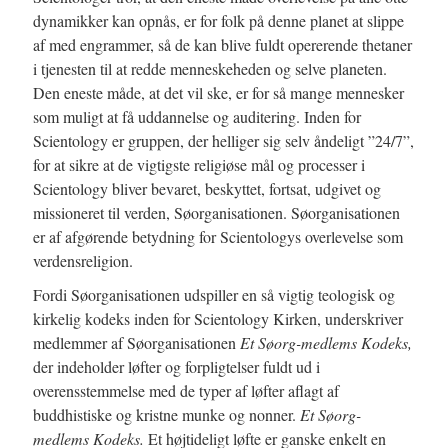
dynamikker kan opnås, er for folk på denne planet at slippe
af med engrammer, så de kan blive fuldt opererende thetaner
i tjenesten til at redde menneskeheden og selve planeten.
Den eneste måde, at det vil ske, er for så mange mennesker
som muligt at få uddannelse og auditering. Inden for
Scientology er gruppen, der helliger sig selv åndeligt ”24/7”,
for at sikre at de vigtigste religiøse mål og processer i
Scientology bliver bevaret, beskyttet, fortsat, udgivet og
missioneret til verden, Søorganisationen. Søorganisationen
er af afgørende betydning for Scientologys overlevelse som
verdensreligion.
Fordi Søorganisationen udspiller en så vigtig teologisk og
kirkelig kodeks inden for Scientology Kirken, underskriver
medlemmer af Søorganisationen
Et Søorg-medlems Kodeks,
der indeholder løfter og forpligtelser fuldt ud i
overensstemmelse med de typer af løfter aflagt af
buddhistiske og kristne munke og nonner.
Et Søorg-
medlems Kodeks.
Et højtideligt løfte er ganske enkelt en