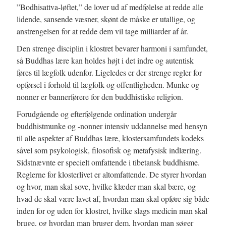
”Bodhisattva-løftet,” de lover ud af medfølelse at redde alle
lidende, sansende væsner, skønt de måske er utallige, og
anstrengelsen for at redde dem vil tage milliarder af år.
Den strenge disciplin i klostret bevarer harmoni i samfundet,
så Buddhas lære kan holdes højt i det indre og autentisk
føres til lægfolk udenfor. Ligeledes er der strenge regler for
opførsel i forhold til lægfolk og offentligheden. Munke og
nonner er bannerførere for den buddhistiske religion.
Forudgående og efterfølgende ordination undergår
buddhistmunke og -nonner intensiv uddannelse med hensyn
til alle aspekter af Buddhas lære, klostersamfundets kodeks
såvel som psykologisk, filosofisk og metafysisk indlæring.
Sidstnævnte er specielt omfattende i tibetansk buddhisme.
Reglerne for klosterlivet er altomfattende. De styrer hvordan
og hvor, man skal sove, hvilke klæder man skal bære, og
hvad de skal være lavet af, hvordan man skal opføre sig både
inden for og uden for klostret, hvilke slags medicin man skal
bruge, og hvordan man bruger dem, hvordan man søger