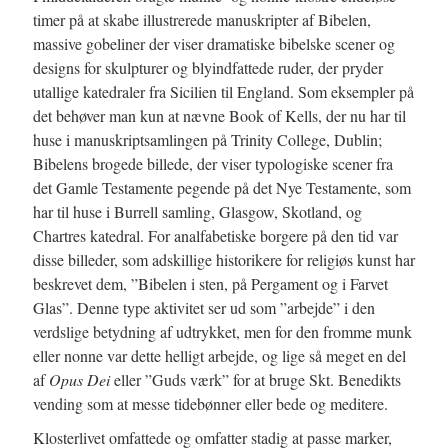
timer på at skabe illustrerede manuskripter af Bibelen,
massive gobeliner der viser dramatiske bibelske scener og
designs for skulpturer og blyindfattede ruder, der pryder
utallige katedraler fra Sicilien til England. Som eksempler på
det behøver man kun at nævne Book of Kells, der nu har til
huse i manuskriptsamlingen på Trinity College, Dublin;
Bibelens brogede billede, der viser typologiske scener fra
det Gamle Testamente pegende på det Nye Testamente, som
har til huse i Burrell samling, Glasgow, Skotland, og
Chartres katedral. For analfabetiske borgere på den tid var
disse billeder, som adskillige historikere for religiøs kunst har
beskrevet dem, ”Bibelen i sten, på Pergament og i Farvet
Glas”. Denne type aktivitet ser ud som ”arbejde” i den
verdslige betydning af udtrykket, men for den fromme munk
eller nonne var dette helligt arbejde, og lige så meget en del
af
Opus Dei
eller ”Guds værk” for at bruge Skt. Benedikts
vending som at messe tidebønner eller bede og meditere.
Klosterlivet omfattede og omfatter stadig at passe marker,