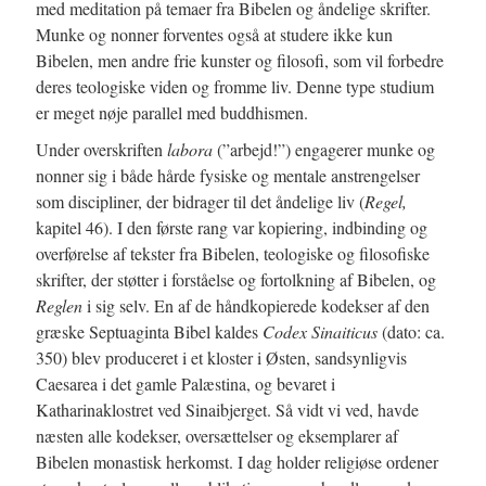
med meditation på temaer fra Bibelen og åndelige skrifter.
Munke og nonner forventes også at studere ikke kun
Bibelen, men andre frie kunster og filosofi, som vil forbedre
deres teologiske viden og fromme liv. Denne type studium
er meget nøje parallel med buddhismen.
Under overskriften
labora
(”arbejd!”) engagerer munke og
nonner sig i både hårde fysiske og mentale anstrengelser
som discipliner, der bidrager til det åndelige liv (
Regel,
kapitel 46). I den første rang var kopiering, indbinding og
overførelse af tekster fra Bibelen, teologiske og filosofiske
skrifter, der støtter i forståelse og fortolkning af Bibelen, og
Reglen
i sig selv. En af de håndkopierede kodekser af den
græske Septuaginta Bibel kaldes
Codex Sinaiticus
(dato: ca.
350) blev produceret i et kloster i Østen, sandsynligvis
Caesarea i det gamle Palæstina, og bevaret i
Katharinaklostret ved Sinaibjerget. Så vidt vi ved, havde
næsten alle kodekser, oversættelser og eksemplarer af
Bibelen monastisk herkomst. I dag holder religiøse ordener