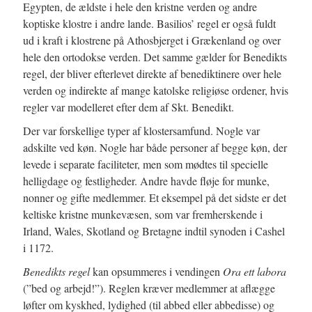
Egypten, de ældste i hele den kristne verden og andre
koptiske klostre i andre lande. Basilios’ regel er også fuldt
ud i kraft i klostrene på Athosbjerget i Grækenland og over
hele den ortodokse verden. Det samme gælder for Benedikts
regel, der bliver efterlevet direkte af benediktinere over hele
verden og indirekte af mange katolske religiøse ordener, hvis
regler var modelleret efter dem af Skt. Benedikt.
Der var forskellige typer af klostersamfund. Nogle var
adskilte ved køn. Nogle har både personer af begge køn, der
levede i separate faciliteter, men som mødtes til specielle
helligdage og festligheder. Andre havde fløje for munke,
nonner og gifte medlemmer. Et eksempel på det sidste er det
keltiske kristne munkevæsen, som var fremherskende i
Irland, Wales, Skotland og Bretagne indtil synoden i Cashel
i 1172.
Benedikts regel
kan opsummeres i vendingen
Ora ett labora
(”bed og arbejd!”). Reglen kræver medlemmer at aflægge
løfter om kyskhed, lydighed (til abbed eller abbedisse) og