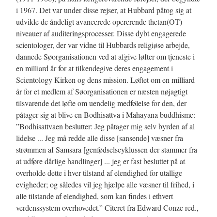
i 1967. Det var under disse rejser, at Hubbard påtog sig at
udvikle de åndeligt avancerede opererende thetan(OT)-
niveauer af auditeringsprocesser. Disse dybt engagerede
scientologer, der var vidne til Hubbards religiøse arbejde,
dannede Søorganisationen ved at afgive løfter om tjeneste i
en milliard år for at tilkendegive deres engagement i
Scientology Kirken og dens mission. Løftet om en milliard
år for et medlem af Søorganisationen er næsten nøjagtigt
tilsvarende det løfte om uendelig medfølelse for den, der
påtager sig at blive en Bodhisattva i Mahayana buddhisme:
”Bodhisattvaen beslutter: Jeg påtager mig selv byrden af al
lidelse ... Jeg må redde alle disse [sansende] væsner fra
strømmen af Samsara [genfødselscyklussen der stammer fra
at udføre dårlige handlinger] ... jeg er fast besluttet på at
overholde dette i hver tilstand af elendighed for utallige
evigheder; og således vil jeg hjælpe alle væsner til frihed, i
alle tilstande af elendighed, som kan findes i ethvert
verdenssystem overhovedet.” Citeret fra Edward Conze red.,