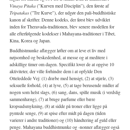
Vinaya Pitaka
(”Kurven med Disciplin”), den første af
Tripatakas
(”Tre Kurve”), der udgør den pali-buddhistiske
kanon af skrifter. Denne kodeks, der først blev udviklet
inden for Theravada-traditionen, blev senere modellen for
alle efterfølgende kodekser i Mahayana-traditioner i Tibet,
Kina, Korea og Japan.
Buddhistmunke aflægger løfter om at leve et liv med
nøjsomhed og beskedenhed, at messe og at meditere i
adskillige timer om dagen. Specifikt lover de at opgive 10
aktiviteter, der ville forhindre dem i at opfylde Den
Otteleddede Vej: (1) dræbe med hensigt, (2) at stjæle, (3)
seksuelle forhold, (4) at lyve, (5) at tage berusende midler af
nogen som helst slags, (6) sang, dans, spille musik (i verdslig
sammenhæng), (7) at bruge parfume eller bære
kropsudsmykning, (8) at sidde på troner eller ligge på
pyntede senge, (9) at spise efter midt på dagen (tiden
varierer i andre traditioner) og (10) håndtering af guld eller
penge. Mahayana buddhistmunke og -nonner aflægger også