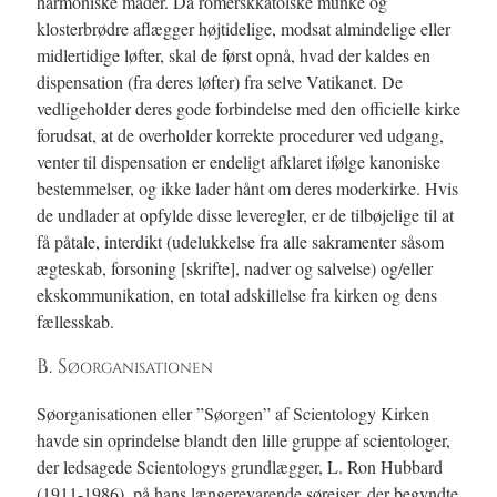
harmoniske måder. Da romerskkatolske munke og
klosterbrødre aflægger højtidelige, modsat almindelige eller
midlertidige løfter, skal de først opnå, hvad der kaldes en
dispensation (fra deres løfter) fra selve Vatikanet. De
vedligeholder deres gode forbindelse med den officielle kirke
forudsat, at de overholder korrekte procedurer ved udgang,
venter til dispensation er endeligt afklaret ifølge kanoniske
bestemmelser, og ikke lader hånt om deres moderkirke. Hvis
de undlader at opfylde disse leveregler, er de tilbøjelige til at
få påtale, interdikt (udelukkelse fra alle sakramenter såsom
ægteskab, forsoning [skrifte], nadver og salvelse) og/eller
ekskommunikation, en total adskillelse fra kirken og dens
fællesskab.
B. Søorganisationen
Søorganisationen eller ”Søorgen” af Scientology Kirken
havde sin oprindelse blandt den lille gruppe af scientologer,
der ledsagede Scientologys grundlægger, L. Ron Hubbard
(1911-1986), på hans længerevarende sørejser, der begyndte