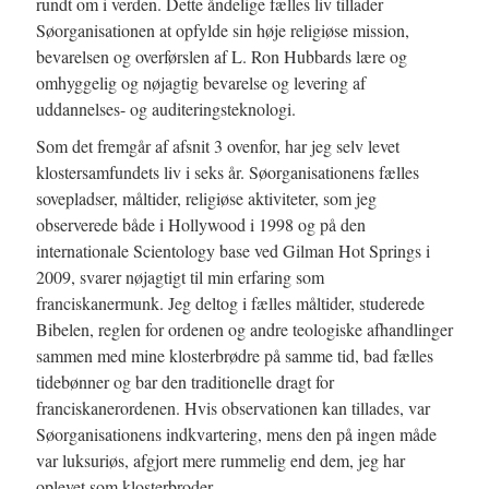
rundt om i verden. Dette åndelige fælles liv tillader
Søorganisationen at opfylde sin høje religiøse mission,
bevarelsen og overførslen af L. Ron Hubbards lære og
omhyggelig og nøjagtig bevarelse og levering af
uddannelses- og auditeringsteknologi.
Som det fremgår af afsnit 3 ovenfor, har jeg selv levet
klostersamfundets liv i seks år. Søorganisationens fælles
sovepladser, måltider, religiøse aktiviteter, som jeg
observerede både i Hollywood i 1998 og på den
internationale Scientology base ved Gilman Hot Springs i
2009, svarer nøjagtigt til min erfaring som
franciskanermunk. Jeg deltog i fælles måltider, studerede
Bibelen, reglen for ordenen og andre teologiske afhandlinger
sammen med mine klosterbrødre på samme tid, bad fælles
tidebønner og bar den traditionelle dragt for
franciskanerordenen. Hvis observationen kan tillades, var
Søorganisationens indkvartering, mens den på ingen måde
var luksuriøs, afgjort mere rummelig end dem, jeg har
oplevet som klosterbroder.