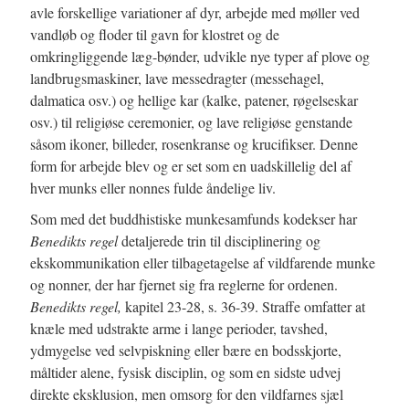
avle forskellige variationer af dyr, arbejde med møller ved
vandløb og floder til gavn for klostret og de
omkringliggende læg-bønder, udvikle nye typer af plove og
landbrugsmaskiner, lave messedragter (messehagel,
dalmatica osv.) og hellige kar (kalke, patener, røgelseskar
osv.) til religiøse ceremonier, og lave religiøse genstande
såsom ikoner, billeder, rosenkranse og krucifikser. Denne
form for arbejde blev og er set som en uadskillelig del af
hver munks eller nonnes fulde åndelige liv.
Som med det buddhistiske munkesamfunds kodekser har
Benedikts regel
detaljerede trin til disciplinering og
ekskommunikation eller tilbagetagelse af vildfarende munke
og nonner, der har fjernet sig fra reglerne for ordenen.
Benedikts regel,
kapitel 23-28, s. 36-39. Straffe omfatter at
knæle med udstrakte arme i lange perioder, tavshed,
ydmygelse ved selvpiskning eller bære en bodsskjorte,
måltider alene, fysisk disciplin, og som en sidste udvej
direkte eksklusion, men omsorg for den vildfarnes sjæl