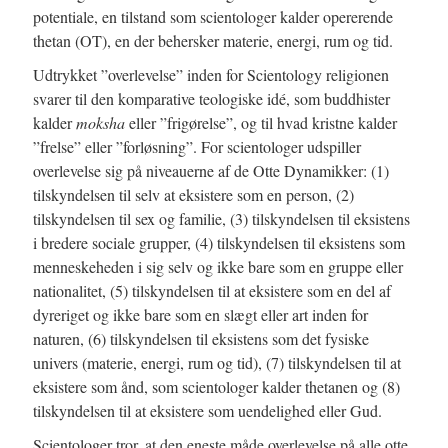
potentiale, en tilstand som scientologer kalder opererende
thetan (OT), en der behersker materie, energi, rum og tid.
Udtrykket ”overlevelse” inden for Scientology religionen
svarer til den komparative teologiske idé, som buddhister
kalder
moksha
eller ”frigørelse”, og til hvad kristne kalder
”frelse” eller ”forløsning”. For scientologer udspiller
overlevelse sig på niveauerne af de Otte Dynamikker: (1)
tilskyndelsen til selv at eksistere som en person, (2)
tilskyndelsen til sex og familie, (3) tilskyndelsen til eksistens
i bredere sociale grupper, (4) tilskyndelsen til eksistens som
menneskeheden i sig selv og ikke bare som en gruppe eller
nationalitet, (5) tilskyndelsen til at eksistere som en del af
dyreriget og ikke bare som en slægt eller art inden for
naturen, (6) tilskyndelsen til eksistens som det fysiske
univers (materie, energi, rum og tid), (7) tilskyndelsen til at
eksistere som ånd, som scientologer kalder thetanen og (8)
tilskyndelsen til at eksistere som uendelighed eller Gud.
Scientologer tror, at den eneste måde overlevelse på alle otte