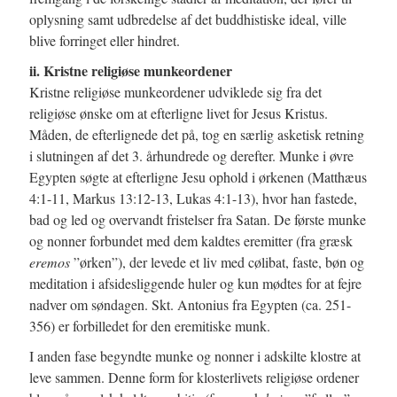
oplysning samt udbredelse af det buddhistiske ideal, ville
blive forringet eller hindret.
ii. Kristne religiøse munkeordener
Kristne religiøse munkeordener udviklede sig fra det
religiøse ønske om at efterligne livet for Jesus Kristus.
Måden, de efterlignede det på, tog en særlig asketisk retning
i slutningen af det 3. århundrede og derefter. Munke i øvre
Egypten søgte at efterligne Jesu ophold i ørkenen (Matthæus
4:1-11, Markus 13:12-13, Lukas 4:1-13), hvor han fastede,
bad og led og overvandt fristelser fra Satan. De første munke
og nonner forbundet med dem kaldtes eremitter (fra græsk
eremos
”ørken”), der levede et liv med cølibat, faste, bøn og
meditation i afsidesliggende huler og kun mødtes for at fejre
nadver om søndagen. Skt. Antonius fra Egypten (ca. 251-
356) er forbilledet for den eremitiske munk.
I anden fase begyndte munke og nonner i adskilte klostre at
leve sammen. Denne form for klosterlivets religiøse ordener