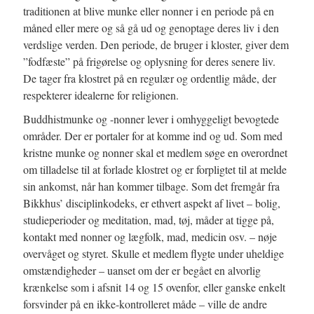
traditionen at blive munke eller nonner i en periode på en
måned eller mere og så gå ud og genoptage deres liv i den
verdslige verden. Den periode, de bruger i kloster, giver dem
”fodfæste” på frigørelse og oplysning for deres senere liv.
De tager fra klostret på en regulær og ordentlig måde, der
respekterer idealerne for religionen.
Buddhistmunke og -nonner lever i omhyggeligt bevogtede
områder. Der er portaler for at komme ind og ud. Som med
kristne munke og nonner skal et medlem søge en overordnet
om tilladelse til at forlade klostret og er forpligtet til at melde
sin ankomst, når han kommer tilbage. Som det fremgår fra
Bikkhus’ disciplinkodeks, er ethvert aspekt af livet – bolig,
studieperioder og meditation, mad, tøj, måder at tigge på,
kontakt med nonner og lægfolk, mad, medicin osv. – nøje
overvåget og styret. Skulle et medlem flygte under uheldige
omstændigheder – uanset om der er begået en alvorlig
krænkelse som i afsnit 14 og 15 ovenfor, eller ganske enkelt
forsvinder på en ikke-kontrolleret måde – ville de andre