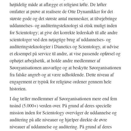
højtidelig måde at aflægge et religiøst løfte. De løfter
omfatter at prøve at realisere de Otte Dynamikker for det
største gode og det største antal mennesker, at tilvejebringe
uddannelses- og auditeringsteknologi så etisk muligt inden
for Scientology; at give det korrekte lederskab til alle andre
scientologer ved den nøjagtige brug af uddannelses- og
auditeringsteknologier i Dianetics og Scientology, at udvise
et eksempel på service til andre, at vise passende opførsel og
ophøjet arbejdsetik, at holde andre medlemmer af
Søorganisationen ansvarlige og at beskytte Søorganisationen
fra falske angreb og at være udholdende. Dette niveau af
engagement er typisk for religiøse ordener gennem hele
historien.
I dag tæller medlemmer af Søorganisationen mere end fem
tusind (5.000+) verden over. På grund af deres specielle
mission inden for Scientology overvåger de uddannelse og
auditering på alle niveauer og hjælper direkte de øvre
niveauer af uddannelse og auditering. På grund af deres