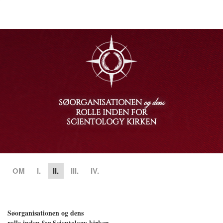
SØORGANISATIONEN
og dens
ROLLE INDEN FOR
SCIENTOLOGY KIRKEN
OM
I.
II.
III.
IV.
Søorganisationen og dens
rolle inden for Scientology kirken