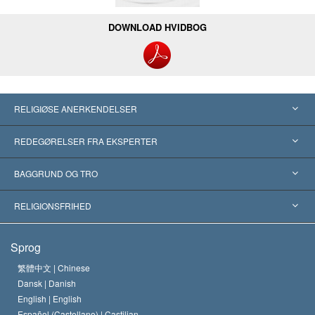
DOWNLOAD HVIDBOG
RELIGIØSE ANERKENDELSER
USA
REDEGØRELSER FRA EKSPERTER
Anerkendelser fra hele verden
Kategoriserede redegørelser
BAGGRUND OG TRO
Skelsættende kendelser
Verdens førende eksperter
L. Ron Hubbard
RELIGIONSFRIHED
Scientologys mål
Hvad er religionsfrihed?
Sprog
Scientology kirkens trosbekendelse
Internationale standarder for menneskerettighederne
繁體中文 |
Chinese
Dansk |
Danish
En Scientologs Kodeks
Bekendtgørelse om religion
English |
English
Español (Castellano) |
Castilian