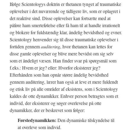
Ifølge Scientologys doktrin er thetanen tynget af traumatiske
oplevelser i det nuværende og tidligere liv, som er oplagret i
det reaktive sind. Disse oplevelser kan fortsætte med at
påføre ham smertefølelse eller få ham til at handle irrationelt
og blokere for fuldstændig klar, åndelig bevidsthed og evner.
Scientology henvender sig til disse traumatiske oplevelser i
fortiden gennem
auditering
, hvor thetanen kan lettes for
disse gamle oplevelser og blive mere bevidst om sig selv
som et åndeligt væsen. Han finder svar på spørgsmål som
f.eks.: Hvem er jeg? eller: Hvorfor eksisterer jeg?
Efterhånden som han opnår større åndelig bevidsthed
gennem auditering, lærer han også at leve et mere fuldendt
og etisk liv på alle områder af eksistens, som i Scientology
kaldes de otte dynamikker. Enhver person betragtes som et
individ, der eksisterer og søger overlevelse på otte
dynamikker, der er beskrevet som følger:
Førstedynamikken:
Den dynamiske tilskyndelse til
at overleve som individ.