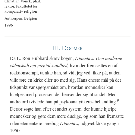
Christian Vonck, ph.d.
rektor, Fakultetet for
komparativ religion
Antwerpen, Belgien
1996
III. Dogmer
Da L. Ron Hubbard skrev bogen,
Dianetics: Den moderne
videnskab om
mental sundhed,
hvor der fremsættes en af-
reaktionsterapi, tænkte han, så vidt jeg ved, ikke på, at den
ville føre en kirke eller tro med sig. Hans eneste mål på det
tidspunkt var spørgsmålet om, hvordan mennesker kan
hjælpes med processer, der henvender sig til sindet. Med
9
andre ord tvivlede han på psykoanalytikeres behandling.
Derfor søgte han efter et andet system, der kunne hjælpe
mennesker og gøre dem mere duelige, og som han fremsatte
i den elementære lærebog
Dianetics,
udgivet første gang i
1950.