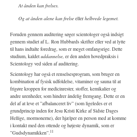
At ånden kan frelses.
Og at ånden alene kan frelse
eller
helbrede legemet.
Foruden gennem auditering søger scientologer også indsigt
gennem studiet af L. Ron Hubbards skrifter eller ved at lytte
til hans indtalte foredrag, som er meget omfangsrige. Dette
studium, kaldet
uddannelse,
er den anden hovedpraksis i
Scientology ved siden af auditering.
Scientology har også et renselsesprogram, som bruger en
kombination af fysisk udfoldelse, vitaminer og sauna til at
frigøre kroppen for medicinrester, stoffer, kemikalier og
andre urenheder, som hindrer åndelig fremgang. Dette er en
del af at leve et ”afbalanceret liv” (som ligeledes er et
grundprincip inden for Jesu Kristi Kirke af Sidste Dages
Hellige, mormonerne), der hjælper en person med at komme
i kontakt med den ottende og højeste dynamik, som er
11
”Gudsdynamikken”.