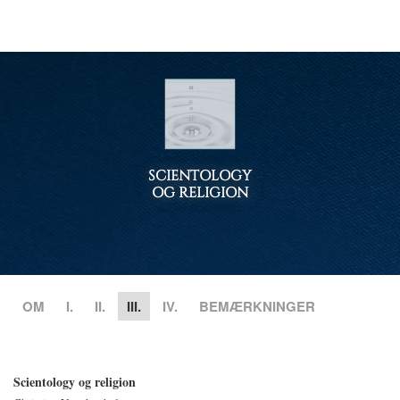
SCIENTOLOGY
OG RELIGION
OM
I.
II.
III.
IV.
BEMÆRKNINGER
Scientology og religion