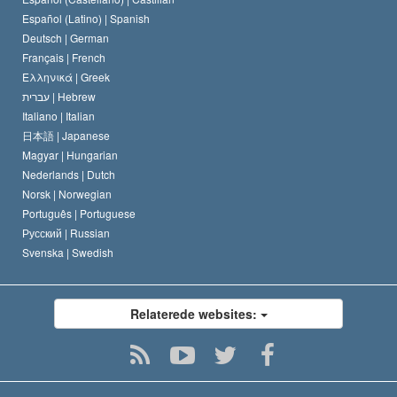
David Miscavige
Español (Latino) |
Spanish
Deutsch |
German
Français |
French
Ελληνικά |
Greek
עברית |
Hebrew
Italiano |
Italian
日本語 |
Japanese
Magyar |
Hungarian
Nederlands |
Dutch
Norsk |
Norwegian
Português |
Portuguese
Русский |
Russian
Svenska |
Swedish
Relaterede websites: