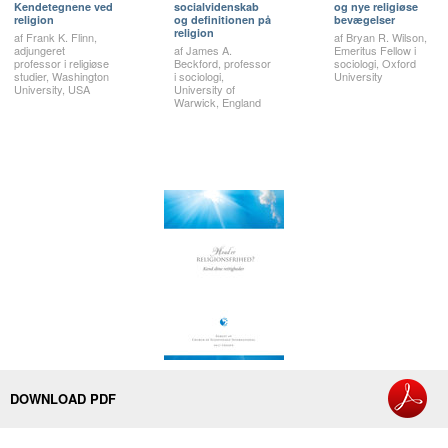
Kendetegnene ved
socialvidenskab
og nye religiøse
religion
og definitionen på
bevægelser
religion
af Frank K. Flinn,
af Bryan R. Wilson,
adjungeret
af James A.
Emeritus Fellow i
professor i religiøse
Beckford, professor
sociologi, Oxford
studier, Washington
i sociologi,
University
University, USA
University of
Warwick, England
DOWNLOAD PDF