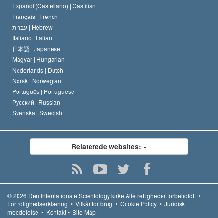
Español (Castellano) |
Castilian
Français |
French
עברית |
Hebrew
Italiano |
Italian
日本語 |
Japanese
Magyar |
Hungarian
Nederlands |
Dutch
Norsk |
Norwegian
Português |
Portuguese
Русский |
Russian
Svenska |
Swedish
Relaterede websites:
© 2026
Den Internationale Scientology kirke
Alle rettigheder forbeholdt.
•
Fortrolighedserklæring
•
Vilkår for brug
•
Cookie Policy
•
Juridisk
meddelelse
•
Kontakt
•
Site Map