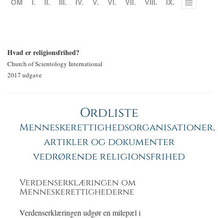
OM
I.
II.
III.
IV.
V.
VI.
VII.
VIII.
IX.
Toggle
menu
Hvad er religionsfrihed?
Church of Scientology International
2017 udgave
Ordliste
Menneskerettighedsorganisationer,
artikler og dokumenter
vedrørende religionsfrihed
Verdenserklæringen om
Menneskerettighederne
Verdenserklæringen udgør en milepæl i