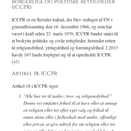
Borgerlige og Politiske Rettigheder
(ICCPR)
ICCPR er en flersidet traktat, der blev vedtaget af FN’s
generalforsamling den 16. december 1966, og som har
været i kraft siden 23. marts 1976. ICCPR binder stater til
at beskytte politiske og civile rettigheder, herunder retten
til religionsfrihed, ytringsfrihed og foreningsfrihed. I 2013
havde 167 lande forpligtet sig til at opretholde ICCPR.
[45]
Artikel 18, ICCPR
Artikel 18 i ICCPR siger:
”Alle har ret til tanke-, tros- og religionsfrihed.”
Denne ret omfatter frihed til at have eller at antage
en religion eller tro efter eget valg og frihed til
enten alene eller i fællesskab med andre, offentligt
eller privat, at give udtryk for sin religion eller tro
gennem tilbedelse, undervisning, overholdelse af