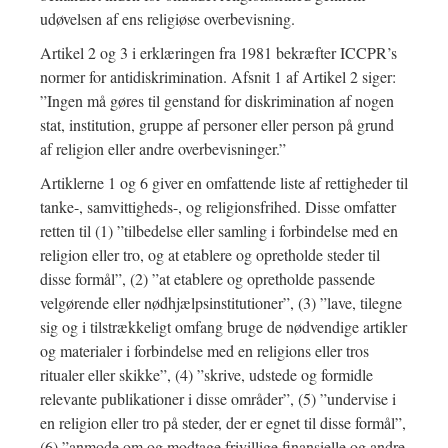
udøvelsen af ens religiøse overbevisning.
Artikel 2 og 3 i erklæringen fra 1981 bekræfter ICCPR’s
normer for antidiskrimination. Afsnit 1 af Artikel 2 siger:
”Ingen må gøres til genstand for diskrimination af nogen
stat, institution, gruppe af personer eller person på grund
af religion eller andre overbevisninger.”
Artiklerne 1 og 6 giver en omfattende liste af rettigheder til
tanke-, samvittigheds-, og religionsfrihed. Disse omfatter
retten til (1) ”tilbedelse eller samling i forbindelse med en
religion eller tro, og at etablere og opretholde steder til
disse formål”, (2) ”at etablere og opretholde passende
velgørende eller nødhjælpsinstitutioner”, (3) ”lave, tilegne
sig og i tilstrækkeligt omfang bruge de nødvendige artikler
og materialer i forbindelse med en religions eller tros
ritualer eller skikke”, (4) ”skrive, udstede og formidle
relevante publikationer i disse områder”, (5) ”undervise i
en religion eller tro på steder, der er egnet til disse formål”,
(6) ”anmode om og modtage frivillige finansielle og andre