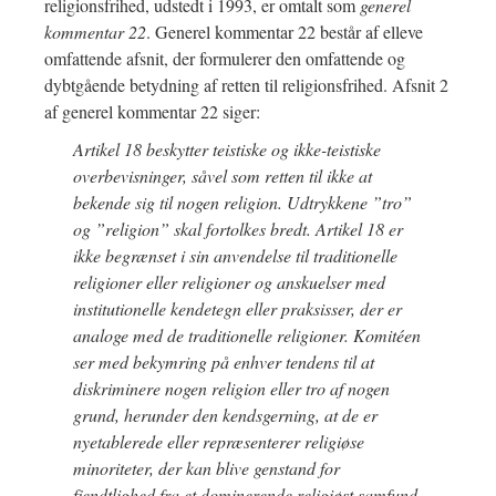
religionsfrihed, udstedt i 1993, er omtalt som
generel
kommentar 22
. Generel kommentar 22 består af elleve
omfattende afsnit, der formulerer den omfattende og
dybtgående betydning af retten til religionsfrihed. Afsnit 2
af generel kommentar 22 siger:
Artikel 18 beskytter teistiske og ikke-teistiske
overbevisninger, såvel som retten til ikke at
bekende sig til nogen religion. Udtrykkene ”tro”
og ”religion” skal fortolkes bredt. Artikel 18 er
ikke begrænset i sin anvendelse til traditionelle
religioner eller religioner og anskuelser med
institutionelle kendetegn eller praksisser, der er
analoge med de traditionelle religioner. Komitéen
ser med bekymring på enhver tendens til at
diskriminere nogen religion eller tro af nogen
grund, herunder den kendsgerning, at de er
nyetablerede eller repræsenterer religiøse
minoriteter, der kan blive genstand for
fjendtlighed fra et dominerende religiøst samfund.