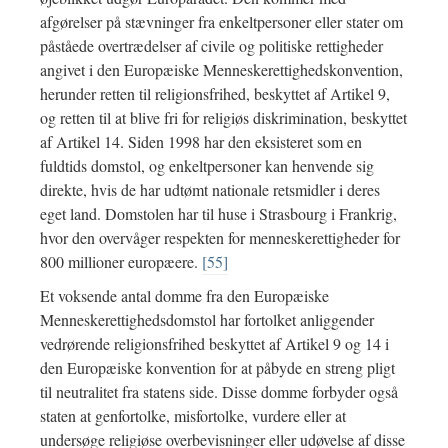
afgørelser på stævninger fra enkeltpersoner eller stater om
påståede overtrædelser af civile og politiske rettigheder
angivet i den Europæiske Menneskerettighedskonvention,
herunder retten til religionsfrihed, beskyttet af Artikel 9,
og retten til at blive fri for religiøs diskrimination, beskyttet
af Artikel 14. Siden 1998 har den eksisteret som en
fuldtids domstol, og enkeltpersoner kan henvende sig
direkte, hvis de har udtømt nationale retsmidler i deres
eget land. Domstolen har til huse i Strasbourg i Frankrig,
hvor den overvåger respekten for menneskerettigheder for
800 millioner europæere.
[55]
Et voksende antal domme fra den Europæiske
Menneskerettighedsdomstol har fortolket anliggender
vedrørende religionsfrihed beskyttet af Artikel 9 og 14 i
den Europæiske konvention for at påbyde en streng pligt
til neutralitet fra statens side. Disse domme forbyder også
staten at genfortolke, misfortolke, vurdere eller at
undersøge religiøse overbevisninger eller udøvelse af disse