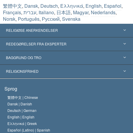
繁體中文
,
Dansk
,
Deutsch
,
Ελληνικά
,
English
,
Español
,
Français
,
עברית
,
Italiano
,
日本語
,
Magyar
,
Nederlands
,
Norsk
,
Português
,
Русский
,
Svenska
RELIGIØSE ANERKENDELSER
USA
REDEGØRELSER FRA EKSPERTER
Anerkendelser fra hele verden
Kategoriserede redegørelser
BAGGRUND OG TRO
Skelsættende kendelser
Verdens førende eksperter
L. Ron Hubbard
RELIGIONSFRIHED
Scientologys mål
Hvad er religionsfrihed?
Sprog
Scientology kirkens trosbekendelse
Internationale standarder for menneskerettighederne
繁體中文 |
Chinese
Dansk |
Danish
En Scientologs Kodeks
Bekendtgørelse om religion
Deutsch |
German
English |
English
David Miscavige
Ελληνικά |
Greek
Español (Latino) |
Spanish