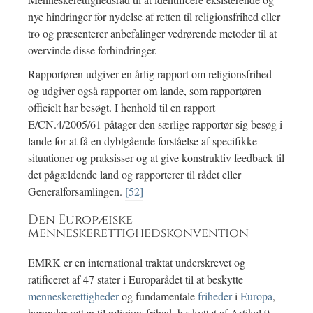
nye hindringer for nydelse af retten til religionsfrihed eller
tro og præsenterer anbefalinger vedrørende metoder til at
overvinde disse forhindringer.
Rapportøren udgiver en årlig rapport om religionsfrihed
og udgiver også rapporter om lande, som rapportøren
officielt har besøgt. I henhold til en rapport
E/CN.4/2005/61 påtager den særlige rapportør sig besøg i
lande for at få en dybtgående forståelse af specifikke
situationer og praksisser og at give konstruktiv feedback til
det pågældende land og rapporterer til rådet eller
Generalforsamlingen.
[52]
Den Europæiske
menneskerettighedskonvention
EMRK er en international traktat underskrevet og
ratificeret af 47 stater i Europarådet til at beskytte
menneskerettigheder
og fundamentale
friheder
i
Europa
,
herunder retten til religionsfrihed, beskyttet af Artikel 9,