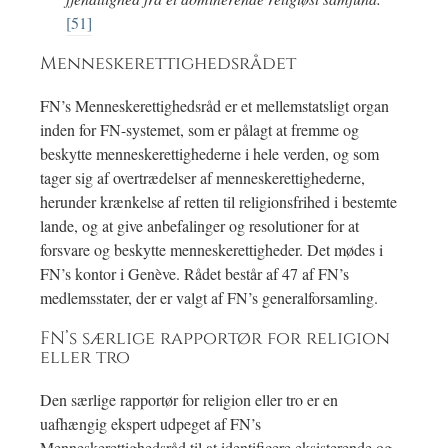
[51]
Menneskerettighedsrådet
FN’s Menneskerettighedsråd er et mellemstatsligt organ
inden for FN-systemet, som er pålagt at fremme og
beskytte menneskerettighederne i hele verden, og som
tager sig af overtrædelser af menneskerettighederne,
herunder krænkelse af retten til religionsfrihed i bestemte
lande, og at give anbefalinger og resolutioner for at
forsvare og beskytte menneskerettigheder. Det mødes i
FN’s kontor i Genève. Rådet består af 47 af FN’s
medlemsstater, der er valgt af FN’s generalforsamling.
FN’s særlige rapportør for religion
eller tro
Den særlige rapportør for religion eller tro er en
uafhængig ekspert udpeget af FN’s
Menneskerettighedsråd til at identificere eksisterende og