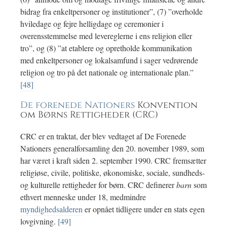
bidrag fra enkeltpersoner og institutioner”, (7) ”overholde
hviledage og fejre helligdage og ceremonier i
overensstemmelse med levereglerne i ens religion eller
tro”, og (8) ”at etablere og opretholde kommunikation
med enkeltpersoner og lokalsamfund i sager vedrørende
religion og tro på det nationale og internationale plan.”
[48]
De forenede Nationers
Konvention
om Børns Rettigheder (CRC)
CRC er en traktat, der blev vedtaget af De Forenede
Nationers generalforsamling den 20. november 1989, som
har været i kraft siden 2. september 1990. CRC fremsætter
religiøse, civile, politiske, økonomiske, sociale, sundheds-
og kulturelle rettigheder for børn. CRC definerer
barn
som
ethvert menneske under 18, medmindre
myndighedsalderen
er opnået tidligere under en stats egen
lovgivning.
[49]