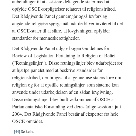
anbefalinger til at assistere deltagende stater med at
opfylde OSCE-forpligtelser relateret til religionsfrihed.
Det Rådgivende Panel gennemgår også lovforslag
angående religiøse spørgsmål, når de bliver inviteret til det
af OSCE-stater til at sikre, at lovgivningen opfylder
standarder for menneskerettigheder.
Det Rådgivende Panel udgav bogen Guidelines for
Review of Legislation Pertaining to Religion or Belief
(”Retningslinjer”). Disse retningslinjer blev udarbejdet for
at hjælpe panelet med at beskrive standarder for
religionsfrihed, der bruges til at gennemse staters love om
religion og for at opstille retningslinjer, som staterne kan
anvende under udarbejdelsen af en sådan lovgivning.
Disse retningslinjer blev budt velkommen af OSCE’s
Parlamentariske Forsamling ved deres årlige session i juli
2004. Det Rådgivende Panel består af eksperter fra hele
OSCE-området.
[44]
Se f.eks.