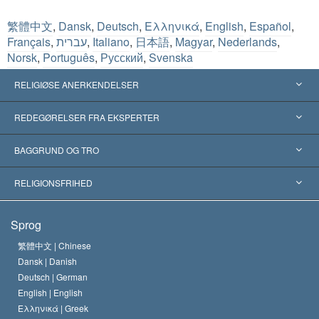
繁體中文
,
Dansk
,
Deutsch
,
Ελληνικά
,
English
,
Español
,
Français
,
עברית
,
Italiano
,
日本語
,
Magyar
,
Nederlands
,
Norsk
,
Português
,
Русский
,
Svenska
RELIGIØSE ANERKENDELSER
USA
REDEGØRELSER FRA EKSPERTER
Anerkendelser fra hele verden
Kategoriserede redegørelser
BAGGRUND OG TRO
Skelsættende kendelser
Verdens førende eksperter
L. Ron Hubbard
RELIGIONSFRIHED
Scientologys mål
Hvad er religionsfrihed?
Sprog
Scientology kirkens trosbekendelse
Internationale standarder for menneskerettighederne
繁體中文 |
Chinese
Dansk |
Danish
En Scientologs Kodeks
Bekendtgørelse om religion
Deutsch |
German
English |
English
David Miscavige
Ελληνικά |
Greek