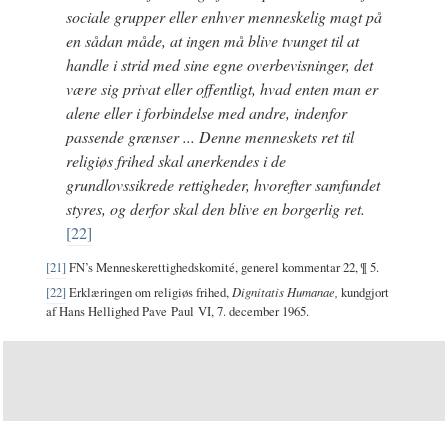
sociale grupper eller enhver menneskelig magt på
en sådan måde, at ingen må blive tvunget til at
handle i strid med sine egne overbevisninger, det
være sig privat eller offentligt, hvad enten man er
alene eller i forbindelse med andre, indenfor
passende grænser ... Denne menneskets ret til
religiøs frihed skal anerkendes i de
grundlovssikrede rettigheder, hvorefter samfundet
styres, og derfor skal den blive en borgerlig ret.
[22]
[21]
FN’s Menneskerettighedskomité, generel kommentar 22, ¶ 5.
[22]
Erklæringen om religiøs frihed,
Dignitatis Humanae,
kundgjort
af Hans Hellighed Pave Paul VI, 7. december 1965.