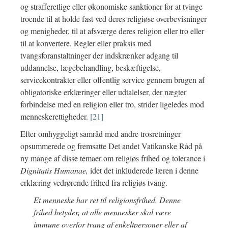
og strafferetlige eller økonomiske sanktioner for at tvinge
troende til at holde fast ved deres religiøse overbevisninger
og menigheder, til at afsværge deres religion eller tro eller
til at konvertere. Regler eller praksis med
tvangsforanstaltninger der indskrænker adgang til
uddannelse, lægebehandling, beskæftigelse,
servicekontrakter eller offentlig service gennem brugen af
obligatoriske erklæringer eller udtalelser, der nægter
forbindelse med en religion eller tro, strider ligeledes mod
menneskerettigheder.
[21]
Efter omhyggeligt samråd med andre trosretninger
opsummerede og fremsatte Det andet Vatikanske Råd på
ny mange af disse temaer om religiøs frihed og tolerance i
Dignitatis Humanae,
idet det inkluderede læren i denne
erklæring vedrørende frihed fra religiøs tvang.
Et menneske har ret til religionsfrihed. Denne
frihed betyder, at alle mennesker skal være
immune overfor tvang af enkeltpersoner eller af