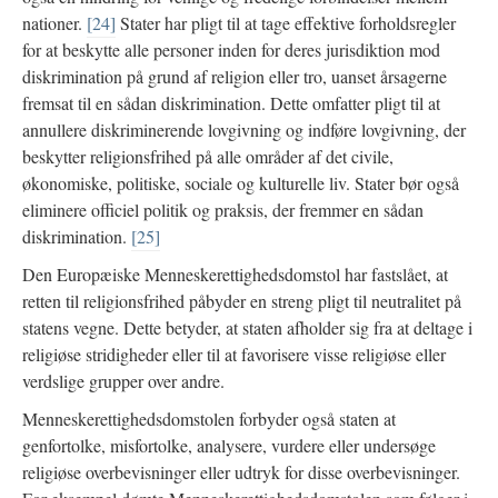
nationer.
[24]
Stater har pligt til at tage effektive forholdsregler
for at beskytte alle personer inden for deres jurisdiktion mod
diskrimination på grund af religion eller tro, uanset årsagerne
fremsat til en sådan diskrimination. Dette omfatter pligt til at
annullere diskriminerende lovgivning og indføre lovgivning, der
beskytter religionsfrihed på alle områder af det civile,
økonomiske, politiske, sociale og kulturelle liv. Stater bør også
eliminere officiel politik og praksis, der fremmer en sådan
diskrimination.
[25]
Den Europæiske Menneskerettighedsdomstol har fastslået, at
retten til religionsfrihed påbyder en streng pligt til neutralitet på
statens vegne. Dette betyder, at staten afholder sig fra at deltage i
religiøse stridigheder eller til at favorisere visse religiøse eller
verdslige grupper over andre.
Menneskerettighedsdomstolen forbyder også staten at
genfortolke, misfortolke, analysere, vurdere eller undersøge
religiøse overbevisninger eller udtryk for disse overbevisninger.