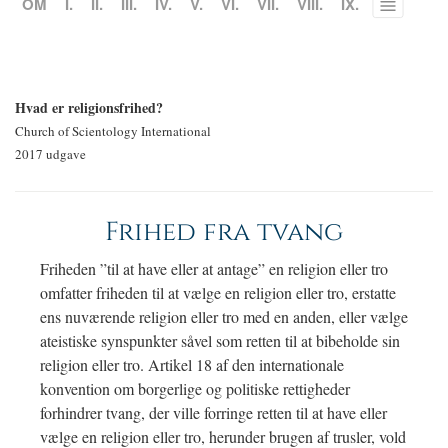
OM
I.
II.
III.
IV.
V.
VI.
VII.
VIII.
IX.
Toggle
menu
Hvad er religionsfrihed?
Church of Scientology International
2017 udgave
Frihed fra tvang
Friheden ”til at have eller at antage” en religion eller tro
omfatter friheden til at vælge en religion eller tro, erstatte
ens nuværende religion eller tro med en anden, eller vælge
ateistiske synspunkter såvel som retten til at bibeholde sin
religion eller tro. Artikel 18 af den internationale
konvention om borgerlige og politiske rettigheder
forhindrer tvang, der ville forringe retten til at have eller
vælge en religion eller tro, herunder brugen af trusler, vold