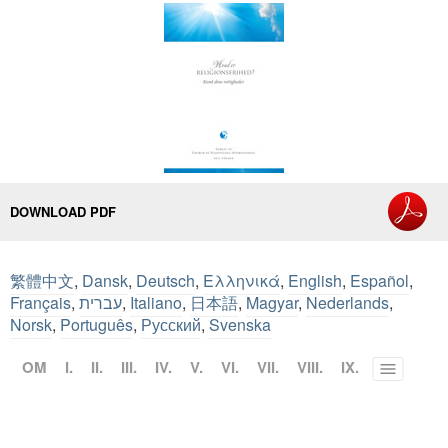
DOWNLOAD PDF
繁體中文
,
Dansk
,
Deutsch
,
Ελληνικά
,
English
,
Español
,
Français
,
עברית
,
Italiano
,
日本語
,
Magyar
,
Nederlands
,
Norsk
,
Português
,
Русский
,
Svenska
OM
I.
II.
III.
IV.
V.
VI.
VII.
VIII.
IX.
Toggle
menu