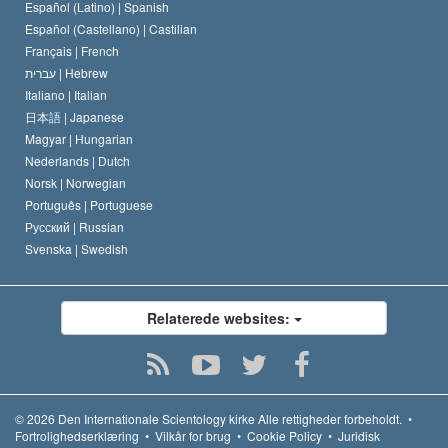
Español (Latino) |
Spanish
Español (Castellano) |
Castilian
Français |
French
עברית |
Hebrew
Italiano |
Italian
日本語 |
Japanese
Magyar |
Hungarian
Nederlands |
Dutch
Norsk |
Norwegian
Português |
Portuguese
Русский |
Russian
Svenska |
Swedish
Relaterede websites:
© 2026
Den Internationale Scientology kirke
Alle rettigheder forbeholdt.
•
Fortrolighedserklæring
•
Vilkår for brug
•
Cookie Policy
•
Juridisk