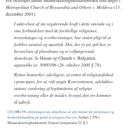
For eksempel dømte Menneskerettighedsdomstolen som følger i
Metropolitan Church of Bessarabia and Others v. Moldova
(13.
december 2001):
I udøvelsen af sin regulerende kraft i dette område og i
sine forbindelser med de forskellige religioner,
trosretninger og overbevisninger, har staten pligt til at
forblive neutral og upartisk. Det, der er på spil her, er
bevarelsen af pluralisme og et velfungerende
demokrati. Se
Hasan og Chaush v. Bulgarien,
appendiks nr. 30985/96 (26. oktober 2000 § 78).
Retten bemærker yderligere, at retten til religionsfrihed
i princippet, for så vidt angår Konventionen, udelukker
statens vurdering af legitimiteten af religiøs
overbevisning eller de måder, hvorpå den tro kommer
til udtryk.
[23]
1981
FN-erklæringen om afskaffelse af alle former for intolerance og
forskelsbehandling på grund af religion eller tro
, Artikel 2, FN’s
Menneskerettighedskomité Generel kommentar 22, ¶ 2.