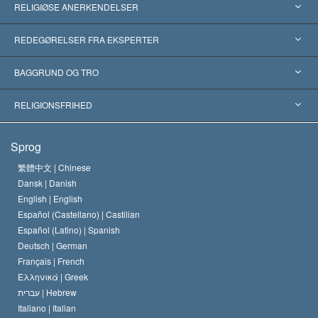
RELIGIØSE ANERKENDELSER
USA
REDEGØRELSER FRA EKSPERTER
Anerkendelser fra hele verden
Kategoriserede redegørelser
BAGGRUND OG TRO
Skelsættende kendelser
Verdens førende eksperter
L. Ron Hubbard
RELIGIONSFRIHED
Scientologys mål
Hvad er religionsfrihed?
Sprog
Scientology kirkens trosbekendelse
Internationale standarder for menneskerettighederne
繁體中文 |
Chinese
Dansk |
Danish
En Scientologs Kodeks
Bekendtgørelse om religion
English |
English
Español (Castellano) |
Castilian
David Miscavige
Español (Latino) |
Spanish
Deutsch |
German
Français |
French
Ελληνικά |
Greek
עברית |
Hebrew
Italiano |
Italian