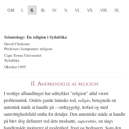
OM
I.
II.
III.
IV.
V.
VI.
VII.
VIII.
IX.
Scientology: En religion i Sydafrika
David Chidester
Professor i komparativ religion
Cape Towns Universitet
Sydafrika
Oktober 1995
II.
Anerkendelse af religion
I vestlige afhandlinger har udtrykket ”religion” altid været
problematisk. Ordets gamle latinske rod,
religio,
betegnede en
autentisk måde at handle på – omhyggelig, trofast og med
samvittighedsfuld omhu for detaljer. Den autentiske måde at handle
på blev dog defineret ved dets modsatte,
superstitio,
en slags
handlemåde motiveret af uvidenhed, frygt og bedrageri. Som den