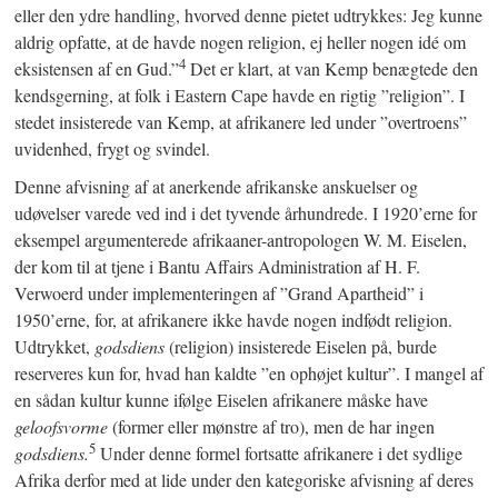
eller den ydre handling, hvorved denne pietet udtrykkes: Jeg kunne
aldrig opfatte, at de havde nogen religion, ej heller nogen idé om
4
eksistensen af en Gud.”
Det er klart, at van Kemp benægtede den
kendsgerning, at folk i Eastern Cape havde en rigtig ”religion”. I
stedet insisterede van Kemp, at afrikanere led under ”overtroens”
uvidenhed, frygt og svindel.
Denne afvisning af at anerkende afrikanske anskuelser og
udøvelser varede ved ind i det tyvende århundrede. I 1920’erne for
eksempel argumenterede afrikaaner-antropologen W. M. Eiselen,
der kom til at tjene i Bantu Affairs Administration af H. F.
Verwoerd under implementeringen af ”Grand Apartheid” i
1950’erne, for, at afrikanere ikke havde nogen indfødt religion.
Udtrykket,
godsdiens
(religion) insisterede Eiselen på, burde
reserveres kun for, hvad han kaldte ”en ophøjet kultur”. I mangel af
en sådan kultur kunne ifølge Eiselen afrikanere måske have
geloofsvorme
(former eller mønstre af tro), men de har ingen
5
godsdiens.
Under denne formel fortsatte afrikanere i det sydlige
Afrika derfor med at lide under den kategoriske afvisning af deres