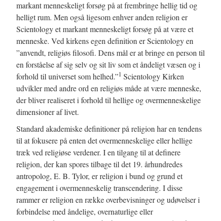
markant menneskeligt forsøg på at frembringe hellig tid og
helligt rum. Men også ligesom enhver anden religion er
Scientology et markant menneskeligt forsøg på at være et
menneske. Ved kirkens egen definition er Scientology en
”anvendt, religiøs filosofi. Dens mål er at bringe en person til
en forståelse af sig selv og sit liv som et åndeligt væsen og i
1
forhold til universet som helhed.”
Scientology Kirken
udvikler med andre ord en religiøs måde at være menneske,
der bliver realiseret i forhold til hellige og overmenneskelige
dimensioner af livet.
Standard akademiske definitioner på religion har en tendens
til at fokusere på enten det overmenneskelige eller hellige
træk ved religiøse verdener. I en tilgang til at definere
religion, der kan spores tilbage til det 19. århundredes
antropolog, E. B. Tylor, er religion i bund og grund et
engagement i overmenneskelig transcendering. I disse
rammer er religion en række overbevisninger og udøvelser i
forbindelse med åndelige, overnaturlige eller