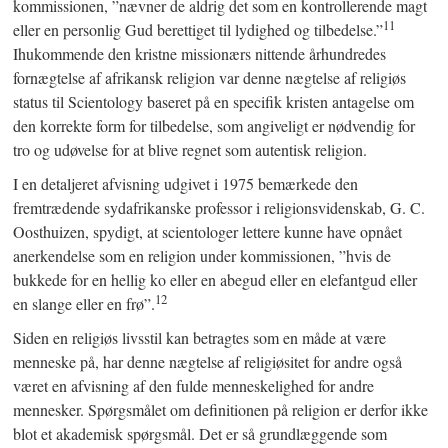
kommissionen, ”nævner de aldrig det som en kontrollerende magt
11
eller en personlig Gud berettiget til lydighed og tilbedelse.”
Ihukommende den kristne missionærs nittende århundredes
fornægtelse af afrikansk religion var denne nægtelse af religiøs
status til Scientology baseret på en specifik kristen antagelse om
den korrekte form for tilbedelse, som angiveligt er nødvendig for
tro og udøvelse for at blive regnet som autentisk religion.
I en detaljeret afvisning udgivet i 1975 bemærkede den
fremtrædende sydafrikanske professor i religionsvidenskab, G. C.
Oosthuizen, spydigt, at scientologer lettere kunne have opnået
anerkendelse som en religion under kommissionen, ”hvis de
bukkede for en hellig ko eller en abegud eller en elefantgud eller
12
en slange eller en frø”.
Siden en religiøs livsstil kan betragtes som en måde at være
menneske på, har denne nægtelse af religiøsitet for andre også
været en afvisning af den fulde menneskelighed for andre
mennesker. Spørgsmålet om definitionen på religion er derfor ikke
blot et akademisk spørgsmål. Det er så grundlæggende som