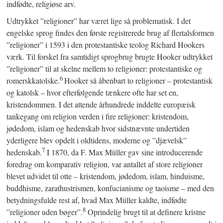
indfødte, religiøse arv.
Udtrykket ”religioner” har været lige så problematisk. I det
engelske sprog findes den første registrerede brug af flertalsformen
”religioner” i 1593 i den protestantiske teolog Richard Hookers
værk. Til forskel fra samtidigt sprogbrug brugte Hooker udtrykket
”religioner” til at skelne mellem to religioner: protestantiske og
6
romerskkatolske.
Hooker så åbenbart to religioner – protestantisk
og katolsk – hvor efterfølgende tænkere ofte har set en,
kristendommen. I det attende århundrede inddelte europæisk
tankegang om religion verden i fire religioner: kristendom,
jødedom, islam og hedenskab hvor sidstnævnte undertiden
yderligere blev opdelt i oldtidens, moderne og ”djævelsk”
7
hedenskab.
I 1870, da F. Max Müller gav sine introducerende
foredrag om komparativ religion, var antallet af store religioner
blevet udvidet til otte – kristendom, jødedom, islam, hinduisme,
buddhisme, zarathustrismen, konfucianisme og taoisme – med den
betydningsfulde rest af, hvad Max Müller kaldte, indfødte
8
”religioner uden bøger”.
Oprindelig brugt til at definere kristne