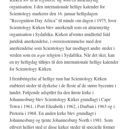
organisation. I den internationale hellige kalender for
Scientology markerer den 16. januar helligdagen
”Recognition Day Africa” til minde om dagen i 1975, hvor
Scientology Kirken blev anerkendt som en almennyttig
organisation i Sydafrika. Kirken afventer imidlertid fuld
juridisk anerkendelse, i overensstemmelse med den
anerkendelse som Scientology har modtaget andre steder i
verden som en
ægte
religion i Sydafrika. Når det sker, kan
en ny helligdag tilføjes til den internationale hellige kalender
for Scientology Kirken.
I frembringelse af hellige rum har Scientology Kirken
etableret steder til dyrkelse i de fleste af de større bycentre i
landet. Følgende udspillet fra den første kirke i
Johannesburg blev Scientology Kirker grundlagt i Cape
Town i 1961, i Port Elizabeth i 1962, i Durban i 1963 og i
Pretoria i 1968. En anden kirke blev grundlagt i
Johannesburg og tjente Johannesburg North i 1981. Som
ethvert helligt sted er disse kirker steder til specielle former