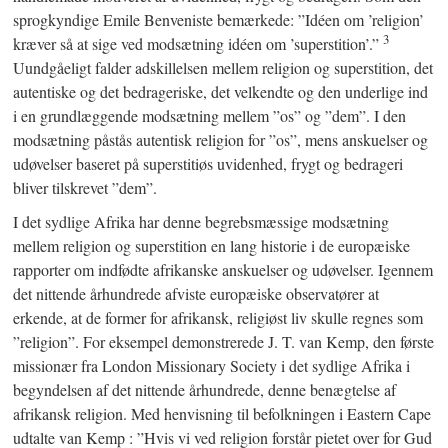
sprogkyndige Emile Benveniste bemærkede: ”Idéen om ’religion’
3
kræver så at sige ved modsætning idéen om ’superstition’.”
Uundgåeligt falder adskillelsen mellem religion og superstition, det
autentiske og det bedrageriske, det velkendte og den underlige ind
i en grundlæggende modsætning mellem ”os” og ”dem”. I den
modsætning påstås autentisk religion for ”os”, mens anskuelser og
udøvelser baseret på superstitiøs uvidenhed, frygt og bedrageri
bliver tilskrevet ”dem”.
I det sydlige Afrika har denne begrebsmæssige modsætning
mellem religion og superstition en lang historie i de europæiske
rapporter om indfødte afrikanske anskuelser og udøvelser. Igennem
det nittende århundrede afviste europæiske observatører at
erkende, at de former for afrikansk, religiøst liv skulle regnes som
”religion”. For eksempel demonstrerede J. T. van Kemp, den første
missionær fra London Missionary Society i det sydlige Afrika i
begyndelsen af det nittende århundrede, denne benægtelse af
afrikansk religion. Med henvisning til befolkningen i Eastern Cape
udtalte van Kemp : ”Hvis vi ved religion forstår pietet over for Gud