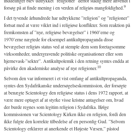
inddelinger blev udtrykket ”religioner” derfor stadig mere anvendt i
9
forsøg på at finde mening i en verden af religiøs mangfoldighed.
I det tyvende århundrede har udtrykkene ”religion” og ”religioner”
fortsat med at være viklet ind i religiøse konflikter. Som reaktion på
fremkomsten af ”nye, religiøse bevægelser” i 1960’erne og
1970’erne nægtede for eksempel antikultpropaganda disse
bevægelser religiøs status ved at stemple dem som foretagsomme
virksomheder, undergravende politiske organisationer eller som
hjernevask-”sekter”. Antikultpolemik i den retning syntes endda at
10
påvirke den akademiske analyse af nye religioner.
Selvom den var informeret i et vist omfang af antikultpropaganda,
syntes den Sydafrikanske undersøgelseskommission, der forsøgte
at benægte Scientology den religiøse status i dens 1972 rapport, at
være mere optaget af at styrke visse kristne antagelser om, hvad
der burde regnes som legitim religion i Sydafrika. Ifølge
kommissionen var Scientology Kirken ikke en religion, fordi den
ikke fulgte den korrekte tilbedelse af en personlig Gud. ”Selvom
Scientology erklærer at anerkende et Højeste Væsen,” påstod