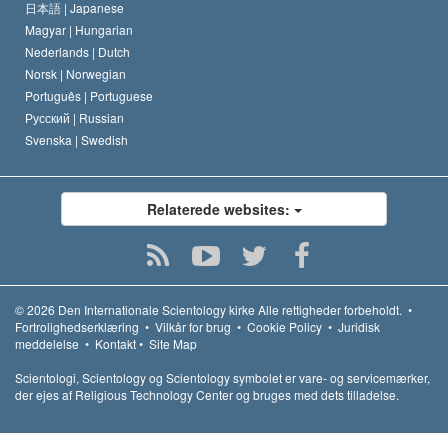
日本語 |
Japanese
Magyar |
Hungarian
Nederlands |
Dutch
Norsk |
Norwegian
Português |
Portuguese
Русский |
Russian
Svenska |
Swedish
Relaterede websites:
© 2026
Den Internationale Scientology kirke
Alle rettigheder forbeholdt.
•
Fortrolighedserklæring
•
Vilkår for brug
•
Cookie Policy
•
Juridisk
meddelelse
•
Kontakt
•
Site Map
Scientologi, Scientology og Scientology symbolet er vare- og servicemærker,
der ejes af Religious Technology Center og bruges med dets tilladelse.