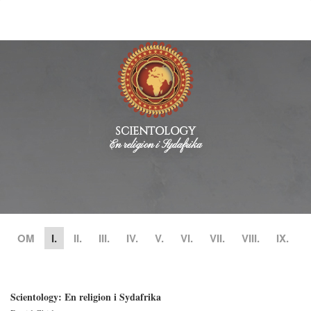
SCIENTOLOGY
En religion i Sydafrika
OM
I.
II.
III.
IV.
V.
VI.
VII.
VIII.
IX.
Scientology: En religion i Sydafrika