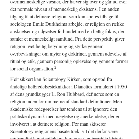
overmenneskelige væsner, der hæver sig over og går ud over
det normale niveau af menneskelig eksistens. I en anden
tilgang til at definere religion, som kan spores tilbage til
sociologen Emile Durkheims arbejde, er religion en række
anskuelser og udøvelser forbundet med en hellig fokus, der
samler et menneskeligt samfund. Fra dette perspektiv giver
religion livet hellig betydning og styrke gennem
overbevisninger om myter og doktriner, gennem udøvelse af
ritual og etik, gennem personlig oplevelse og gennem former
2
for social organisation.
Helt sikkert kan Scientology Kirken, som opstod fra
åndelige helbredelsesteknikker i Dianetics formuleret i 1950
af dens grundlægger L. Ron Hubbard, defineres som en
religion inden for rammerne af standard definitioner. Men
akademiske redegørelser har tendens til at ignorere den
politiske dynamik med nægtelse og anerkendelse, der er
involveret i at definere religion. Før man skitserer
Scientology religionens basale træk, vil det derfor være
nødvendigt her at reflektere kort over den bestridte historie