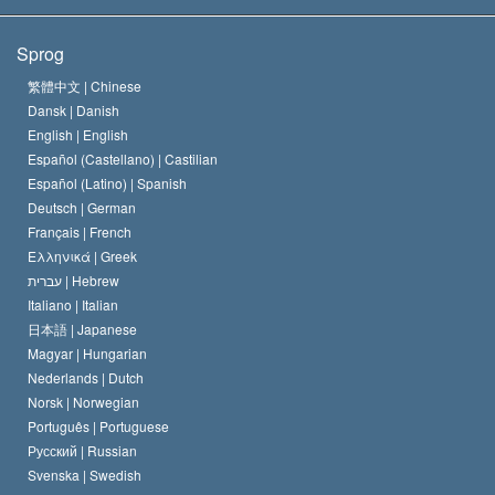
Scientologys mål
Hvad er religionsfrihed?
Sprog
Scientology kirkens trosbekendelse
Internationale standarder for menneskerettighederne
繁體中文 |
Chinese
Dansk |
Danish
En Scientologs Kodeks
Bekendtgørelse om religion
English |
English
Español (Castellano) |
Castilian
David Miscavige
Español (Latino) |
Spanish
Deutsch |
German
Français |
French
Ελληνικά |
Greek
עברית |
Hebrew
Italiano |
Italian
日本語 |
Japanese
Magyar |
Hungarian
Nederlands |
Dutch
Norsk |
Norwegian
Português |
Portuguese
Русский |
Russian
Svenska |
Swedish