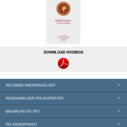
DOWNLOAD HVIDBOG
RELIGIØSE ANERKENDELSER
USA
REDEGØRELSER FRA EKSPERTER
Anerkendelser fra hele verden
Kategoriserede redegørelser
BAGGRUND OG TRO
Skelsættende kendelser
Verdens førende eksperter
L. Ron Hubbard
RELIGIONSFRIHED