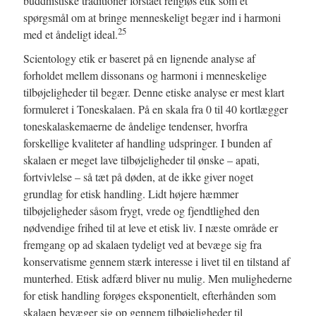
buddhistiske traditioner forstået religiøs etik som et
spørgsmål om at bringe menneskeligt begær ind i harmoni
25
med et åndeligt ideal.
Scientology etik er baseret på en lignende analyse af
forholdet mellem dissonans og harmoni i menneskelige
tilbøjeligheder til begær. Denne etiske analyse er mest klart
formuleret i Toneskalaen. På en skala fra 0 til 40 kortlægger
toneskalaskemaerne de åndelige tendenser, hvorfra
forskellige kvaliteter af handling udspringer. I bunden af
skalaen er meget lave tilbøjeligheder til ønske – apati,
fortvivlelse – så tæt på døden, at de ikke giver noget
grundlag for etisk handling. Lidt højere hæmmer
tilbøjeligheder såsom frygt, vrede og fjendtlighed den
nødvendige frihed til at leve et etisk liv. I næste område er
fremgang op ad skalaen tydeligt ved at bevæge sig fra
konservatisme gennem stærk interesse i livet til en tilstand af
munterhed. Etisk adfærd bliver nu mulig. Men mulighederne
for etisk handling forøges eksponentielt, efterhånden som
skalaen bevæger sig op gennem tilbøjeligheder til