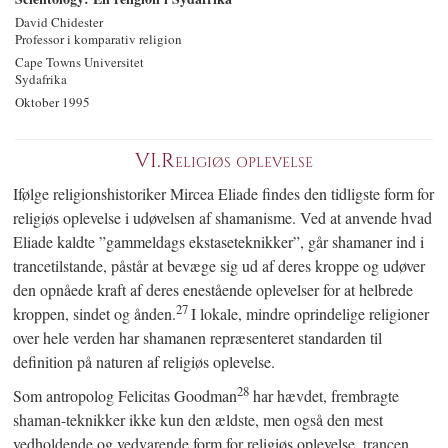
David Chidester
Professor i komparativ religion
Cape Towns Universitet
Sydafrika
Oktober 1995
VI.
Religiøs oplevelse
Ifølge religionshistoriker Mircea Eliade findes den tidligste form for
religiøs oplevelse i udøvelsen af shamanisme. Ved at anvende hvad
Eliade kaldte ”gammeldags ekstaseteknikker”, går shamaner ind i
trancetilstande, påstår at bevæge sig ud af deres kroppe og udøver
den opnåede kraft af deres enestående oplevelser for at helbrede
27
kroppen, sindet og ånden.
I lokale, mindre oprindelige religioner
over hele verden har shamanen repræsenteret standarden til
definition på naturen af religiøs oplevelse.
28
Som antropolog Felicitas Goodman
har hævdet, frembragte
shaman-teknikker ikke kun den ældste, men også den mest
vedholdende og vedvarende form for religiøs oplevelse, trancen.