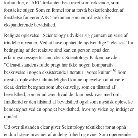
forbundne, er ARC-trekanten beskrevet som voksende, som
forståelse stiger. Som en formel for at forstå beskaffenheden af
forståelse fungerer ARC-trekanten som en målestok for
ekspanderende bevidsthed.
Religiøs oplevelse i Scientology udvikler sig gennem en serie af
trindelte niveauer. Ved at have opnået de nødvendige ”releases” fra
betingning af det reaktive sind kan en person opnå den
erfaringsmæssige tilstand clear. Scientology Kirken hævder:
”Clear-tilstandens fulde pragt har ikke nogen komparativ
30
beskrivelse i nogen eksisterende litteratur i vores kultur.”
Som
mystisk oplevelse i almindelighed kunne oplevelsen af at være
clear, derfor betegnes som ubeskrivelig, som en tilstand af
bevidsthed, som er ud over, hvad der kan beskrives med ord.
Imidlertid er den tilstand af bevidsthed også som mystisk oplevelse
kendetegnet ved en ophøjet bevidsthed, hvor ny viden og indsigt er
opnået.
Ud over tilstanden clear giver Scientology teknikker for at opnå
endnu højere niveauer af åndelig frihed og evne. Som opererende