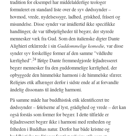
tradition for eksempel har middelalderlige teologer
formuleret en standard liste over de syv dødssynder –
hovmod, vrede, nydelsessyge, ladhed, griskhed, fråseri og
misundelse. Disse synder var imidlertid ikke specifikke
handlinger, de var tilbøjeligheder til begær, der styrede
mennesker væk fra Gud. Som den italienske digter Dante
Alighieri erklærede i sin
Guddommelige komedie,
var disse
synder syv forskellige former af den samme ”vildledte
24
kærlighed”.
Ifølge Dante fremmedgjorde fejladresseret
begær mennesker fra den guddommelige kærlighed, der
opbyggede den himmelske harmoni i de himmelske sfærer.
Religiøs etik afhænger derfor i sidste ende af at forvandle
åndelig dissonans til åndelig harmoni.
På samme måde har buddhistisk etik identificeret tre
dødssynder – følelserne af lyst, grådighed og vrede – det kan
også forstås som former for begær. I dette tilfælde er
fejladresseret begær ikke i harmoni med renheden og
friheden i Buddhas natur. Derfor har både kristne og