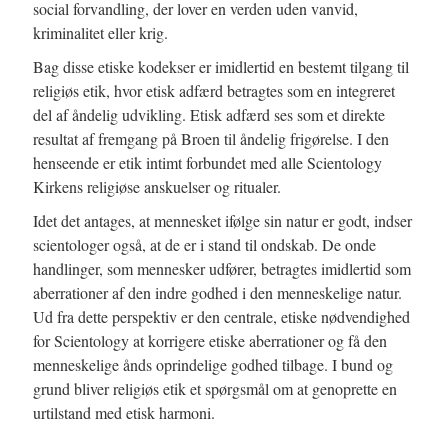
social forvandling, der lover en verden uden vanvid,
kriminalitet eller krig.
Bag disse etiske kodekser er imidlertid en bestemt tilgang til
religiøs etik, hvor etisk adfærd betragtes som en integreret
del af åndelig udvikling. Etisk adfærd ses som et direkte
resultat af fremgang på Broen til åndelig frigørelse. I den
henseende er etik intimt forbundet med alle Scientology
Kirkens religiøse anskuelser og ritualer.
Idet det antages, at mennesket ifølge sin natur er godt, indser
scientologer også, at de er i stand til ondskab. De onde
handlinger, som mennesker udfører, betragtes imidlertid som
aberrationer af den indre godhed i den menneskelige natur.
Ud fra dette perspektiv er den centrale, etiske nødvendighed
for Scientology at korrigere etiske aberrationer og få den
menneskelige ånds oprindelige godhed tilbage. I bund og
grund bliver religiøs etik et spørgsmål om at genoprette en
urtilstand med etisk harmoni.