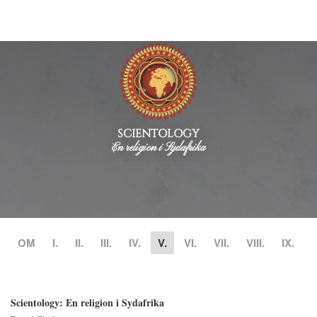
SCIENTOLOGY
En religion i Sydafrika
OM
I.
II.
III.
IV.
V.
VI.
VII.
VIII.
IX.
Scientology: En religion i Sydafrika