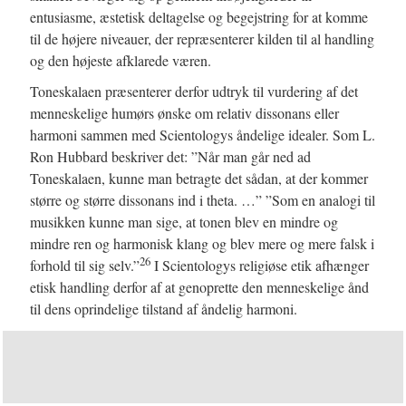
entusiasme, æstetisk deltagelse og begejstring for at komme
til de højere niveauer, der repræsenterer kilden til al handling
og den højeste afklarede væren.
Toneskalaen præsenterer derfor udtryk til vurdering af det
menneskelige humørs ønske om relativ dissonans eller
harmoni sammen med Scientologys åndelige idealer. Som L.
Ron Hubbard beskriver det: ”Når man går ned ad
Toneskalaen, kunne man betragte det sådan, at der kommer
større og større dissonans ind i theta. …” ”Som en analogi til
musikken kunne man sige, at tonen blev en mindre og
mindre ren og harmonisk klang og blev mere og mere falsk i
26
forhold til sig selv.”
I Scientologys religiøse etik afhænger
etisk handling derfor af at genoprette den menneskelige ånd
til dens oprindelige tilstand af åndelig harmoni.