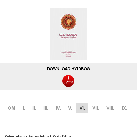
DOWNLOAD HVIDBOG
OM
I.
II.
III.
IV.
V.
VI.
VII.
VIII.
IX.
Scientology: En religion i Sydafrika