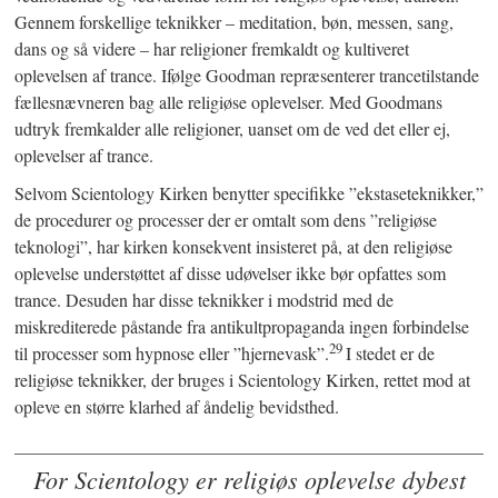
Gennem forskellige teknikker – meditation, bøn, messen, sang,
dans og så videre – har religioner fremkaldt og kultiveret
oplevelsen af trance. Ifølge Goodman repræsenterer trancetilstande
fællesnævneren bag alle religiøse oplevelser. Med Goodmans
udtryk fremkalder alle religioner, uanset om de ved det eller ej,
oplevelser af trance.
Selvom Scientology Kirken benytter specifikke ”ekstaseteknikker,”
de procedurer og processer der er omtalt som dens ”religiøse
teknologi”, har kirken konsekvent insisteret på, at den religiøse
oplevelse understøttet af disse udøvelser ikke bør opfattes som
trance. Desuden har disse teknikker i modstrid med de
miskrediterede påstande fra antikultpropaganda ingen forbindelse
29
til processer som hypnose eller ”hjernevask”.
I stedet er de
religiøse teknikker, der bruges i Scientology Kirken, rettet mod at
opleve en større klarhed af åndelig bevidsthed.
For Scientology er religiøs oplevelse dybest