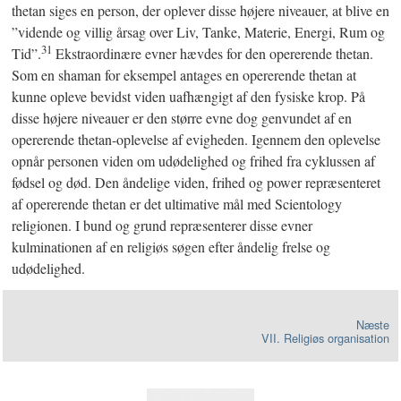
thetan siges en person, der oplever disse højere niveauer, at blive en
”vidende og villig årsag over Liv, Tanke, Materie, Energi, Rum og
31
Tid”.
Ekstraordinære evner hævdes for den opererende thetan.
Som en shaman for eksempel antages en opererende thetan at
kunne opleve bevidst viden uafhængigt af den fysiske krop. På
disse højere niveauer er den større evne dog genvundet af en
opererende thetan-oplevelse af evigheden. Igennem den oplevelse
opnår personen viden om udødelighed og frihed fra cyklussen af
fødsel og død. Den åndelige viden, frihed og power repræsenteret
af opererende thetan er det ultimative mål med Scientology
religionen. I bund og grund repræsenterer disse evner
kulminationen af en religiøs søgen efter åndelig frelse og
udødelighed.
Næste
VII. Religiøs organisation