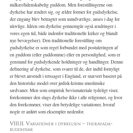
nidkær/lidenskabelig guddom. Men forestillingerne om
dyrkelse har ændret sig, og ældre former for gudsdyrkelse,
der engang blev betragtet som uundværlige, anses i dag for
ulovlige. Idéen om dyrkelse gennemgår også ændringer i
vores egen tid, både indenfor traditionelle kirker og blandt
nye bevægelser). Den traditionelle forestilling om
gudsdyrkelse er som regel forbundet med postuleringen af
en guddom (eller guddomme) eller en personlighed, som er
genstand for gudsdyrkende holdninger og handlinger. Denne
definering af dyrkelse, som svarer til de, der indtil fornyligt
er blevet anvendt i retssager i England, er snævert baseret på
den historiske model over jødisk-kristne-muslimske
sædvaner. Men som empirisk bevismateriale tydeligt viser,
forekommer den slags dyrkelse ikke i alle religioner, og hvor
den forekommer, viser den betydelige variationer, hvoraf
nogle er anført som eksempler nedenfor.
VIII.II. Variationer i dyrkelsen – theravada-
buddhisme