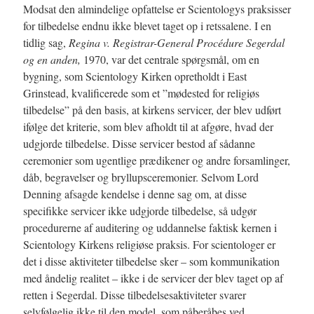
Modsat den almindelige opfattelse er Scientologys praksisser
for tilbedelse endnu ikke blevet taget op i retssalene. I en
tidlig sag,
Regina v. Registrar-General Procédure Segerdal
og en anden,
1970, var det centrale spørgsmål, om en
bygning, som Scientology Kirken opretholdt i East
Grinstead, kvalificerede som et ”mødested for religiøs
tilbedelse” på den basis, at kirkens servicer, der blev udført
ifølge det kriterie, som blev afholdt til at afgøre, hvad der
udgjorde tilbedelse. Disse servicer bestod af sådanne
ceremonier som ugentlige prædikener og andre forsamlinger,
dåb, begravelser og bryllupsceremonier. Selvom Lord
Denning afsagde kendelse i denne sag om, at disse
specifikke servicer ikke udgjorde tilbedelse, så udgør
procedurerne af auditering og uddannelse faktisk kernen i
Scientology Kirkens religiøse praksis. For scientologer er
det i disse aktiviteter tilbedelse sker – som kommunikation
med åndelig realitet – ikke i de servicer der blev taget op af
retten i Segerdal. Disse tilbedelsesaktiviteter svarer
selvfølgelig ikke til den model, som påberåbes ved