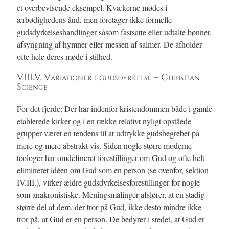
et overbevisende eksempel. Kvækerne mødes i
ærbødighedens ånd, men foretager ikke formelle
gudsdyrkelseshandlinger såsom fastsatte eller udtalte bønner,
afsyngning af hymner eller messen af salmer. De afholder
ofte hele deres møde i stilhed.
VIII.V. Variationer i gudsdyrkelse – Christian
Science
For det fjerde: Der har indenfor kristendommen både i gamle
etablerede kirker og i en række relativt nyligt opståede
grupper været en tendens til at udtrykke gudsbegrebet på
mere og mere abstrakt vis. Siden nogle større moderne
teologer har omdefineret forestillinger om Gud og ofte helt
elimineret idéen om Gud som en person (se ovenfor, sektion
IV.III.), virker ældre gudsdyrkelsesforestillinger for nogle
som anakronistiske. Meningsmålinger afslører, at en stadig
større del af dem, der tror på Gud, ikke desto mindre ikke
tror på, at Gud er en person. De bedyrer i stedet, at Gud er