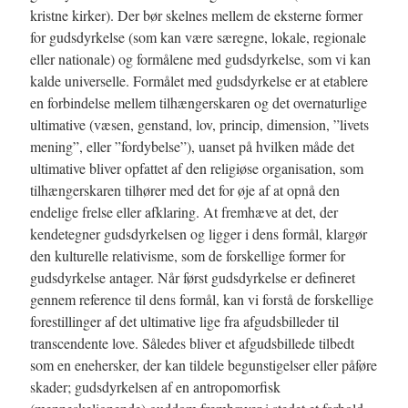
kristne kirker). Der bør skelnes mellem de eksterne former
for gudsdyrkelse (som kan være særegne, lokale, regionale
eller nationale) og formålene med gudsdyrkelse, som vi kan
kalde universelle. Formålet med gudsdyrkelse er at etablere
en forbindelse mellem tilhængerskaren og det overnaturlige
ultimative (væsen, genstand, lov, princip, dimension, ”livets
mening”, eller ”fordybelse”), uanset på hvilken måde det
ultimative bliver opfattet af den religiøse organisation, som
tilhængerskaren tilhører med det for øje af at opnå den
endelige frelse eller afklaring. At fremhæve at det, der
kendetegner gudsdyrkelsen og ligger i dens formål, klargør
den kulturelle relativisme, som de forskellige former for
gudsdyrkelse antager. Når først gudsdyrkelse er defineret
gennem reference til dens formål, kan vi forstå de forskellige
forestillinger af det ultimative lige fra afgudsbilleder til
transcendente love. Således bliver et afgudsbillede tilbedt
som en enehersker, der kan tildele begunstigelser eller påføre
skader; gudsdyrkelsen af en antropomorfisk