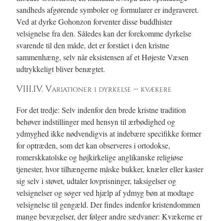
sandheds afgørende symboler og formularer er indgraveret.
Ved at dyrke Gohonzon forventer disse buddhister
velsignelse fra den. Således kan der forekomme dyrkelse
svarende til den måde, det er forstået i den kristne
sammenhæng, selv når eksistensen af et Højeste Væsen
udtrykkeligt bliver benægtet.
VIII.IV. Variationer i dyrkelse – kvækere
For det tredje: Selv indenfor den brede kristne tradition
behøver indstillinger med hensyn til ærbødighed og
ydmyghed ikke nødvendigvis at indebære specifikke former
for optræden, som det kan observeres i ortodokse,
romerskkatolske og højkirkelige anglikanske religiøse
tjenester, hvor tilhængerne måske bukker, knæler eller kaster
sig selv i støvet, udtaler lovprisninger, taksigelser og
velsignelser og søger ved hjælp af ydmyg bøn at modtage
velsignelse til gengæld. Der findes indenfor kristendommen
mange bevægelser, der følger andre sædvaner: Kvækerne er