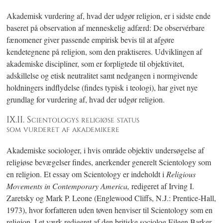
Akademisk vurdering af, hvad der udgør religion, er i sidste ende
baseret på observation af menneskelig adfærd: De observérbare
fænomener giver passende empirisk bevis til at afgøre
kendetegnene på religion, som den praktiseres. Udviklingen af
akademiske discipliner, som er forpligtede til objektivitet,
adskillelse og etisk neutralitet samt nedgangen i normgivende
holdningers indflydelse (findes typisk i teologi), har givet nye
grundlag for vurdering af, hvad der udgør religion.
IX.II. Scientologys religiøse status
som vurderet af akademikere
Akademiske sociologer, i hvis område objektiv undersøgelse af
religiøse bevægelser findes, anerkender generelt Scientology som
en religion. Et essay om Scientology er indeholdt i
Religious
Movements in Contemporary America
,
redigeret af Irving I.
Zaretsky og Mark P. Leone (Englewood Cliffs, N.J.: Prentice-Hall,
1973), hvor forfatteren uden tøven henviser til Scientology som en
religion. I et værk redigeret af den britiske sociolog Eileen Barker,