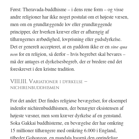
Først: Theravada-buddhisme – i dens rene form – og visse
andre religioner har ikke noget postulat om et højeste væsen,
men om en grundlæggende lov eller grundlæggende
principper, der hverken kræver eller er afhængig af
tilhængernes ærbødighed, lovprisning eller gudsdyrkelse.
Det er generelt accepteret, at en guddom ikke er en
sine qua
non
for en religion, så derfor – hvis begrebet skal bevares –
må der antages et dyrkelsesbegreb, der er bredere end det
foreskrevet i den kristne tradition.
VIII.III. Variationer i dyrkelse –
nichirenbuddhismen
For det andet: Der findes religiøse bevægelser, for eksempel
indenfor nichirenbuddhismen, der benægter eksistensen af
højeste væsner, men som kræver dyrkelse af en genstand.
Soka Gakkai buddhisterne, en bevægelse der har omkring
15 millioner tilhængere med omkring 6.000 i England,
tilbeder Gohonzon, en mandala hvorpå den oprindelige