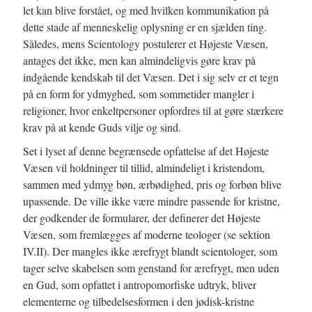
let kan blive forstået, og med hvilken kommunikation på
dette stade af menneskelig oplysning er en sjælden ting.
Således, mens Scientology postulerer et Højeste Væsen,
antages det ikke, men kan almindeligvis gøre krav på
indgående kendskab til det Væsen. Det i sig selv er et tegn
på en form for ydmyghed, som sommetider mangler i
religioner, hvor enkeltpersoner opfordres til at gøre stærkere
krav på at kende Guds vilje og sind.
Set i lyset af denne begrænsede opfattelse af det Højeste
Væsen vil holdninger til tillid, almindeligt i kristendom,
sammen med ydmyg bøn, ærbødighed, pris og forbøn blive
upassende. De ville ikke være mindre passende for kristne,
der godkender de formularer, der definerer det Højeste
Væsen, som fremlægges af moderne teologer (se sektion
IV.II). Der mangles ikke ærefrygt blandt scientologer, som
tager selve skabelsen som genstand for ærefrygt, men uden
en Gud, som opfattet i antropomorfiske udtryk, bliver
elementerne og tilbedelsesformen i den jødisk-kristne