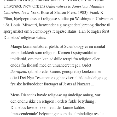
Universitet, New Orleans (
Alternatives to American Mainline
Churches,
New York: Rose of Sharon Press, 1983), Frank K.
Flinn, hjælpeprofessor i religiøse studier på Washington Universitet
i St. Louis, Missouri, henvender sig meget detaljeret og direkte til
spørgsmålet om Scientologys religiøse status. Han betragter først
Dianetics’ religiøse status:
Mange kommentatorer påstår, at Scientology er en mental
terapi forklædt som religion. Kernen i spørgsmålet er
imidlertid, om man kan adskille terapi fra religion eller
endda fra filosofi med en unuanceret regel. Ordet
therapeuo
(at helbrede, kurere, genoprette) forekommer
ofte i Det Nye Testamente og henviser til både åndelige og
fysiske helbredelser foretaget af Jesus af Nazaret ...
Mens Dianetics havde religiøse og åndelige anlæg, var
den endnu ikke en religion i ordets fulde betydning ...
Dianetics lovede ikke, hvad der kunne kaldes
’transcendentale’ belønninger som det almindelige resultat