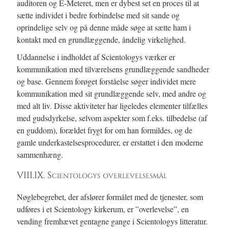
auditoren og E-Meteret, men er dybest set en proces til at
sætte individet i bedre forbindelse med sit sande og
oprindelige selv og på denne måde søge at sætte ham i
kontakt med en grundlæggende, åndelig virkelighed.
Uddannelse i indholdet af Scientologys værker er
kommunikation med tilværelsens grundlæggende sandheder
og base. Gennem forøget forståelse søger individet mere
kommunikation med sit grundlæggende selv, med andre og
med alt liv. Disse aktiviteter har ligeledes elementer tilfælles
med gudsdyrkelse, selvom aspekter som f.eks. tilbedelse (af
en guddom), forældet frygt for om han formildes, og de
gamle underkastelsesprocedurer, er erstattet i den moderne
sammenhæng.
VIII.IX. Scientologys overlevelsesmål
Nøglebegrebet, der afslører formålet med de tjenester, som
udføres i et Scientology kirkerum, er ”overlevelse”, en
vending fremhævet gentagne gange i Scientologys litteratur.