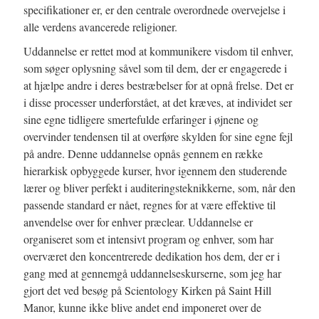
specifikationer er, er den centrale overordnede overvejelse i
alle verdens avancerede religioner.
Uddannelse er rettet mod at kommunikere visdom til enhver,
som søger oplysning såvel som til dem, der er engagerede i
at hjælpe andre i deres bestræbelser for at opnå frelse. Det er
i disse processer underforstået, at det kræves, at individet ser
sine egne tidligere smertefulde erfaringer i øjnene og
overvinder tendensen til at overføre skylden for sine egne fejl
på andre. Denne uddannelse opnås gennem en række
hierarkisk opbyggede kurser, hvor igennem den studerende
lærer og bliver perfekt i auditeringsteknikkerne, som, når den
passende standard er nået, regnes for at være effektive til
anvendelse over for enhver præclear. Uddannelse er
organiseret som et intensivt program og enhver, som har
overværet den koncentrerede dedikation hos dem, der er i
gang med at gennemgå uddannelseskurserne, som jeg har
gjort det ved besøg på Scientology Kirken på Saint Hill
Manor, kunne ikke blive andet end imponeret over de