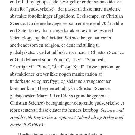
en kraft. I nyligt opståede bevægelser er der sommetider en
form for ”gudsdyrkelse”, der passer til disse mere moderne,
abstrakte fortolkninger af guddom. Et eksempel er Christian
Science. Da denne bevægelse, som er mere end 70 år ældre
end Scientology, har mange karaktertræk tilfælles med
Scientology, og da Christian Science længe har været
anerkendt som en religion, er dens indstilling til
gudsdyrkelse værd at udforske nærmere. I Christian Science
er Gud defineret som ”Princip”, ”Liv”, ”Sandhed”,
”Kærlighed”, ”Sind”, ”Ånd” og ”Sjæl”. Disse upersonlige
abstraktioner kræver ikke nogen manifestation af
underkastelse og ærefrygt, og sådanne arrangementer
kommer kun til begrænset udtryk i Christian Science
gudstjenester. Mary Baker Eddys (grundlæggeren af
Christian Science) betragtninger vedrørende gudsdyrkelse er
repræsenteret i disse citater fra hendes lærebog:
Science and
Health with Key to the Scriptures (Videnskab og Helse med
Nøgle til Skriften):
Hørlige bønner kan aldrig virke som åndelig