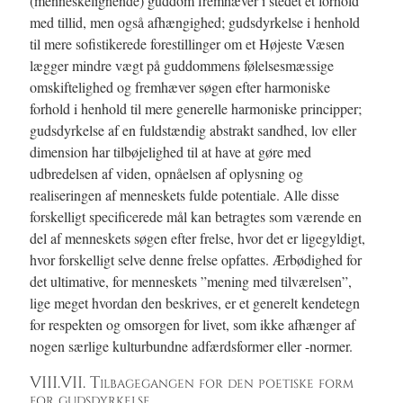
(menneskelignende) guddom fremhæver i stedet et forhold
med tillid, men også afhængighed; gudsdyrkelse i henhold
til mere sofistikerede forestillinger om et Højeste Væsen
lægger mindre vægt på guddommens følelsesmæssige
omskiftelighed og fremhæver søgen efter harmoniske
forhold i henhold til mere generelle harmoniske principper;
gudsdyrkelse af en fuldstændig abstrakt sandhed, lov eller
dimension har tilbøjelighed til at have at gøre med
udbredelsen af viden, opnåelsen af oplysning og
realiseringen af menneskets fulde potentiale. Alle disse
forskelligt specificerede mål kan betragtes som værende en
del af menneskets søgen efter frelse, hvor det er ligegyldigt,
hvor forskelligt selve denne frelse opfattes. Ærbødighed for
det ultimative, for menneskets ”mening med tilværelsen”,
lige meget hvordan den beskrives, er et generelt kendetegn
for respekten og omsorgen for livet, som ikke afhænger af
nogen særlige kulturbundne adfærdsformer eller -normer.
VIII.VII. Tilbagegangen for den poetiske form
for gudsdyrkelse