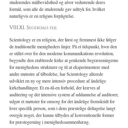
studerendes målbevidsthed og alvor vedrørende deres
formål, som alle de studerende gav udtryk for, hvilket
naturligvis er en religiøs forpligtelse.
VIII.XI. Segerdals fejl
Scientology er en religion, der først og fremmest ikke følger
de traditionelle menigheders linjer. På et tidspunkt, hvor den
er stillet over for den moderne kommunikations revolution,
begyndte den etablerede kirke at genkende begrænsningerne
for menighedens strukturer og til at eksperimentere med
andre mønstre af tilbedelse, har Scientology allerede
udviklet en ny og mere intensiv procedure af åndelige
kirkehandlinger. Et en-til-en forhold, der kræves af
auditering og det intensive system af uddannelse af auditorer,
udgør et mønster for omsorg for det åndelige fremskridt for
hver specifik person, som i dens præstelige deltagelse langt
overgår noget, der kunne tilbydes af konventionelle former
for præstegerning i menighedssammenhæng.