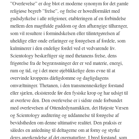
”Overlevelse” er dog blot et moderne synonym for det gamle
religiøse begreb ”frelse”, og frelse er hovedformålet med
gudsdyrkelse i alle religioner, etableringen af en forbindelse
mellem den magtfulde guddom og den afhængige tilhænger,
som vil resultere i formindskelsen eller tilintetgørelsen af
uheldige eller onde erfaringer og forøgelsen af fordele, som
kulminerer i den endelige fordel ved et vedvarende liv.
Scientology beskæftiger sig med thetanens frelse, dens
frigørelse fra de begrænsninger der er ved materie, energi,
rum og tid, og i det mere øjeblikkelige dens evne til at
overvinde kroppens dårligdomme og dagligdagens
omvæltninger. Thetanen, i den transmenneskelige forstand
eller sjælen, eksisterede før den fysiske krop og har udsigt til
at overleve den. Den overlevelse er i sidste ende forbundet
med overlevelsen af Ottendedynamikken, det Højeste Væsen
og Scientology auditering og uddannelse til forøgelse af
bevidstheden om denne ultimative realitet. Den praksis er
således en anledning til deltagerne om at forny og styrke
deres anerkendelse af det overnaturlige. I bred forstand, som