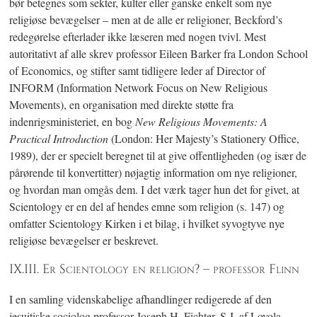
bør betegnes som sekter, kulter eller ganske enkelt som nye
religiøse bevægelser – men at de alle er religioner, Beckford’s
redegørelse efterlader ikke læseren med nogen tvivl. Mest
autoritativt af alle skrev professor Eileen Barker fra London School
of Economics, og stifter samt tidligere leder af Director of
INFORM (Information Network Focus on New Religious
Movements), en organisation med direkte støtte fra
indenrigsministeriet, en bog
New Religious Movements: A
Practical Introduction
(London: Her Majesty’s Stationery Office,
1989), der er specielt beregnet til at give offentligheden (og især de
pårørende til konvertitter) nøjagtig information om nye religioner,
og hvordan man omgås dem. I det værk tager hun det for givet, at
Scientology er en del af hendes emne som religion
(s. 147)
og
omfatter Scientology Kirken i et bilag, i hvilket syvogtyve nye
religiøse bevægelser er beskrevet.
IX.III. Er Scientology en religion? – professor Flinn
I en samling videnskabelige afhandlinger redigerede af den
jesuitiske sociolog professor Joseph H. Fichter, S.J. af Loyola