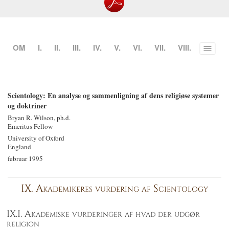
OM
I.
II.
III.
IV.
V.
VI.
VII.
VIII.
Toggle
menu
Scientology: En analyse og sammenligning af dens religiøse systemer
og doktriner
Bryan R. Wilson, ph.d.
Emeritus Fellow
University of Oxford
England
februar 1995
IX. Akademikeres vurdering af Scientology
IX.I. Akademiske vurderinger af hvad der udgør
religion