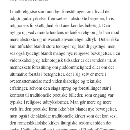
I multireligiøse samfund bør forestillingen om, hvad der
udgør gudsdyrkelse, fremsættes i abstrakte begreber, hvis
religioners forskellighed skal anerkendes behørigt. Den
nylige og vedvarende tendens indenfor religion går hen mod
mere abstrakte og universelt anvendelige udtryk. Det er ikke
kun tilfældet blandt store teologer og blandt gejstlige, men
ses også tydeligt blandt mange nye religiøse bevægelser. I en
videnskabelig og teknologisk tidsalder er der tendens til, at
menneskets forestilling om guddommelighed eller om det
ultimative forstås i betegnelser, der i sig selv er mere i
overensstemmelse med videnskabelige og tekniske
erfaringer, selvom den slags sprog og forestillinger står i
kontrast til traditionelle poetiske billeder, som engang var
typiske i religiøse udtryksformer. Man går mere og mere
væk fra den poetiske form ikke blot blandt nye bevægelser,
men også i de såkaldte traditionelle kirker som det kan ses i
den romerskkatolske kirkes liturgiske reformer siden det
andet Vatikankoncil og i erstatningen af Book of Common