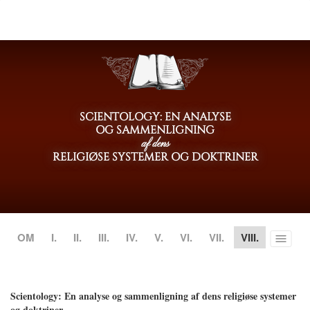
SCIENTOLOGY: EN ANALYSE
OG SAMMENLIGNING
af dens
RELIGIØSE SYSTEMER OG DOKTRINER
OM
I.
II.
III.
IV.
V.
VI.
VII.
VIII.
Toggle
menu
Scientology: En analyse og sammenligning af dens religiøse systemer
og doktriner