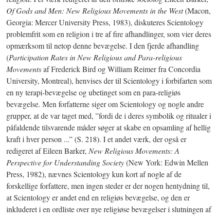
Of Gods and Men: New Religious Movements in the West
(Macon,
Georgia: Mercer University Press, 1983), diskuteres Scientology
problemfrit som en religion i tre af fire afhandlinger, som vier deres
opmærksom til netop denne bevægelse. I den fjerde afhandling
(
Participation Rates in New
Religious and Para-religious
Movements
af Frederick Bird og William Reimer fra Concordia
University, Montreal), henvises der til Scientology i forbifarten som
en ny terapi-bevægelse og ubetinget som en para-religiøs
bevægelse.
Men forfatterne siger om Scientology og nogle andre
grupper, at de var taget med, ”fordi de i deres symbolik og ritualer i
påfaldende tilsvarende måder søger at skabe en opsamling af hellig
kraft i hver person ...”
(S. 218)
. I et andet værk, der også er
redigeret af Eileen Barker,
New Religious Movements: A
Perspective for Understanding Society
(New York: Edwin Mellen
Press, 1982), nævnes Scientology kun kort af nogle af de
forskellige forfattere, men ingen steder er der nogen hentydning til,
at Scientology er andet end en religiøs bevægelse, og den er
inkluderet i en ordliste over nye religiøse bevægelser i slutningen af