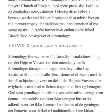
Prayer i Church of England med mere prosaiske, folkelige
og dagligdags udtryksformer. Udenfor disse kirker, i
bevægelser der end ikke er forpligtede til at udvise blot en
rudimentær respekt for traditionerne, har dannelsen af nyt
sprog og nye liturgiske former nydt endnu større frihed.
Blandt disse bevægelser er Scientology.
VIII.VIII. Kommunikation som dyrkelse
Scientology fremsætter en fuldstændig abstrakt forestilling
om det Højeste Væsen som den ottende dynamik.
Scientologer forsøger at forøge deres bevidsthed og
forståelse til at omfatte alle dimensioner af eksistens med det
formål at hjælpe og være en del af det Højeste Væsens eller
evighedens overlevelse. Scientologer ærer livet og betragter
Gud som grundlaget for tilværelsens ultimative mening, men
denne anerkendelse omfatter ikke særegne former for
adfærd, som slet ikke kommer i nærheden af de gerninger,
der betragtes som dyrkelse i traditionelle kristne kirker.