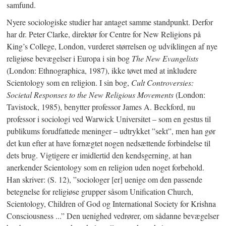
samfund.
Nyere sociologiske studier har antaget samme standpunkt. Derfor
har dr. Peter Clarke, direktør for Centre for New Religions på
King’s College, London, vurderet størrelsen og udviklingen af nye
religiøse bevægelser i Europa i sin bog
The New Evangelists
(London: Ethnographica, 1987), ikke tøvet med at inkludere
Scientology som en religion. I sin bog,
Cult Controversies:
Societal Responses to the New Religious Movements
(London:
Tavistock, 1985), benytter professor James A. Beckford, nu
professor i sociologi ved Warwick Universitet – som en gestus til
publikums forudfattede meninger – udtrykket ”sekt”, men han gør
det kun efter at have fornægtet nogen nedsættende forbindelse til
dets brug. Vigtigere er imidlertid den kendsgerning, at han
anerkender Scientology som en religion uden noget forbehold.
Han skriver:
(S. 12)
, ”sociologer [er] uenige om den passende
betegnelse for religiøse grupper såsom Unification Church,
Scientology, Children of God og International Society for Krishna
Consciousness ...” Den uenighed vedrører, om sådanne bevægelser