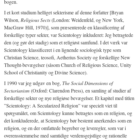
bogen.
I et kort studium helliget sekterisme af denne forfatter [Bryan
Wilson,
Religious Sects
(London: Weidenfeld, og New York,
MacGraw Hill, 1970)], som præsenterede en klassificering af
forskellige typer sekter, var Scientology inkluderet: Jeg betragtede
den (og gør det stadig) som et religiøst samfund. I det værk var
Scientology klassificeret i en lignende sociologisk type som
Christian Science, teosofi, Aetherius Society og forskellige New
Thought-bevægelser (såsom Church of Religious Science, Unity
School of Christianity og Divine Science).
I 1990 var jeg udgav en bog,
The Social Dimensions of
Sectarianism
(Oxford: Clarendon Press), en samling af studier af
forskellige sekter og nye religiøse bevægelser. Et kapitel med titlen
”Scientology: A Secularized Religion” var specielt viet til
spørgsmålet, om Scientology kunne betragtes som en religion, og
det konkluderede, at Scientology bør bestemt anerkendes som en
religion, og en der omfattede begreber og leveregler, som var i
overensstemmelse med samtidige verdensgejstlige og rationelle