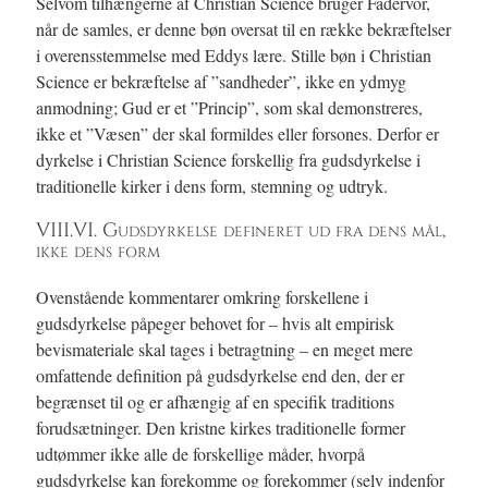
Selvom tilhængerne af Christian Science bruger Fadervor,
når de samles, er denne bøn oversat til en række bekræftelser
i overensstemmelse med Eddys lære. Stille bøn i Christian
Science er bekræftelse af ”sandheder”, ikke en ydmyg
anmodning; Gud er et ”Princip”, som skal demonstreres,
ikke et ”Væsen” der skal formildes eller forsones. Derfor er
dyrkelse i Christian Science forskellig fra gudsdyrkelse i
traditionelle kirker i dens form, stemning og udtryk.
VIII.VI. Gudsdyrkelse defineret ud fra dens mål,
ikke dens form
Ovenstående kommentarer omkring forskellene i
gudsdyrkelse påpeger behovet for – hvis alt empirisk
bevismateriale skal tages i betragtning – en meget mere
omfattende definition på gudsdyrkelse end den, der er
begrænset til og er afhængig af en specifik traditions
forudsætninger. Den kristne kirkes traditionelle former
udtømmer ikke alle de forskellige måder, hvorpå
gudsdyrkelse kan forekomme og forekommer (selv indenfor