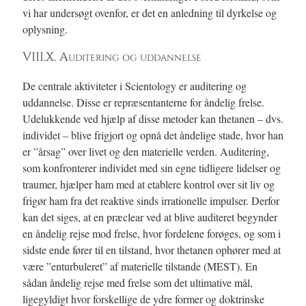
vi har undersøgt ovenfor, er det en anledning til dyrkelse og
oplysning.
VIII.X. Auditering og uddannelse
De centrale aktiviteter i Scientology er auditering og
uddannelse. Disse er repræsentanterne for åndelig frelse.
Udelukkende ved hjælp af disse metoder kan thetanen – dvs.
individet – blive frigjort og opnå det åndelige stade, hvor han
er ”årsag” over livet og den materielle verden. Auditering,
som konfronterer individet med sin egne tidligere lidelser og
traumer, hjælper ham med at etablere kontrol over sit liv og
frigør ham fra det reaktive sinds irrationelle impulser. Derfor
kan det siges, at en præclear ved at blive auditeret begynder
en åndelig rejse mod frelse, hvor fordelene forøges, og som i
sidste ende fører til en tilstand, hvor thetanen ophører med at
være ”enturbuleret” af materielle tilstande (
MEST
). En
sådan åndelig rejse med frelse som det ultimative mål,
ligegyldigt hvor forskellige de ydre former og doktrinske