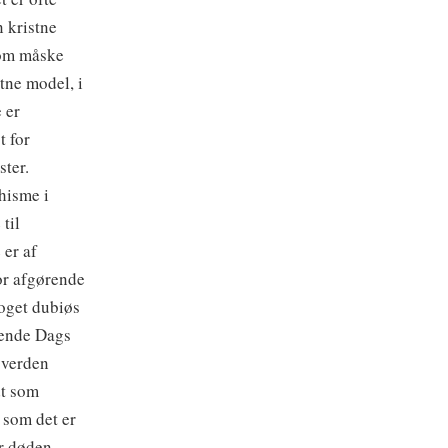
n kristne
 som måske
tne model, i
 er
t for
ster.
hisme i
til
 er af
or afgørende
noget dubiøs
vende Dags
 verden
dt som
 som det er
er døden