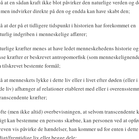
på at en sådan kraft ikke blot påvirker den naturlige verden og d
 men indvirker direkte på den og endda kan have skabt den;
på at der på et tidligere tidspunkt i historien har forekommet en
turlig indgriben i menneskelige affærer;
turlige kræfter menes at have ledet menneskehedens historie o
sse kræfter er beskrevet antropomorfisk (som menneskelignende
 tilskrevet bestemte formål;
å at menneskets lykke i dette liv eller i livet efter døden (eller i
de liv) afhænger af relationer etableret med eller i overensste
transcendente kræfter;
 ofte (men ikke altid) overbevisningen, at selvom transcendente 
ligt kan bestemme en persons skæbne, kan personen ved at opfør
reven vis påvirke de hændelser, han kommer ud for enten i dette l
digt/fremtidige liv eller begge dele;