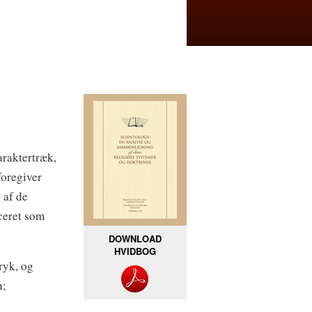
araktertræk,
foregiver
 af de
iceret som
DOWNLOAD
HVIDBOG
ryk, og
n;