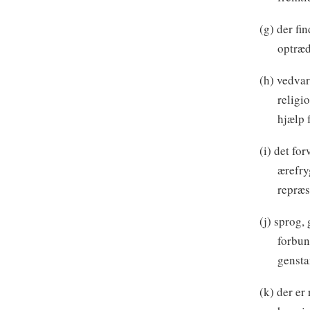
(g) der fi
optræd
(h) vedvar
religi
hjælp 
(i) det fo
ærefry
repræs
(j) sprog,
forbun
gensta
(k) der er