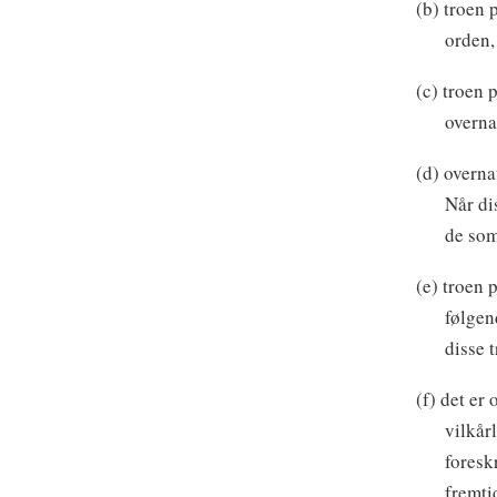
(b) troen 
orden,
(c) troen 
overna
(d) overna
Når di
de som
(e) troen p
følgen
disse 
(f) det er
vilkår
foresk
fremti