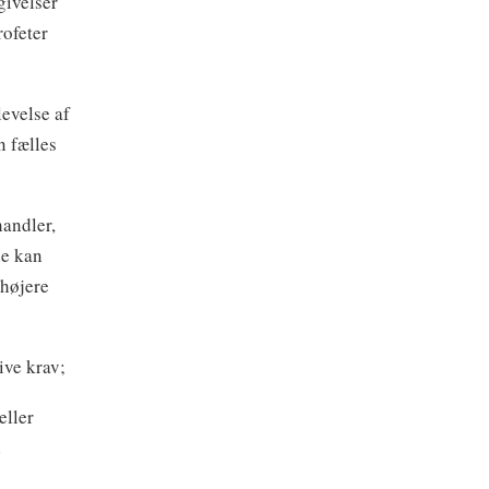
givelser
rofeter
evelse af
 fælles
handler,
de kan
højere
ive krav;
eller
d
g