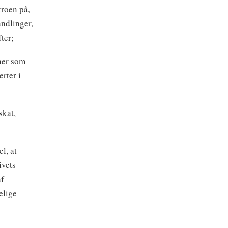
troen på,
andlinger,
ter;
ener som
erter i
skat,
l, at
ivets
af
elige