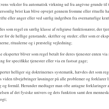
vens veksler fra automatisk virkning ud fra angivne grunde til 
personlig brist kan blive opvejet gennem fromme eller rituelle h
rifte eller anger eller ved særlig indgriben fra overnaturlige kræf
ndes som regel en særlig klasse af religiøse funktionærer, der tj
er for de hellige genstande, skrifter og steder; eller som er eksp
nerne, ritualerne og i præstelig vejledning;
e eksperter bliver som regel betalt for deres tjenester enten via 
ng for specifikke tjenester eller via en fastsat gage;
sperter helliger sig doktrinernes systematik, hævdes det som rege
øs viden tilvejebringer løsninger på alle problemer og forklarer l
 og formål. Herunder medtager man ofte antagne forklaringer 
elsen af det fysiske univers og dets funktion samt den mennesk
ogi;