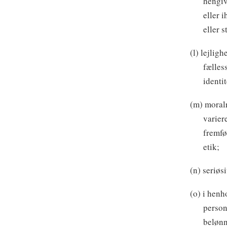
hengiv
eller 
eller 
(l) lejlig
fælles
identit
(m) moralr
variere
fremfø
etik;
(n) seriøs
(o) i henh
person
belønn