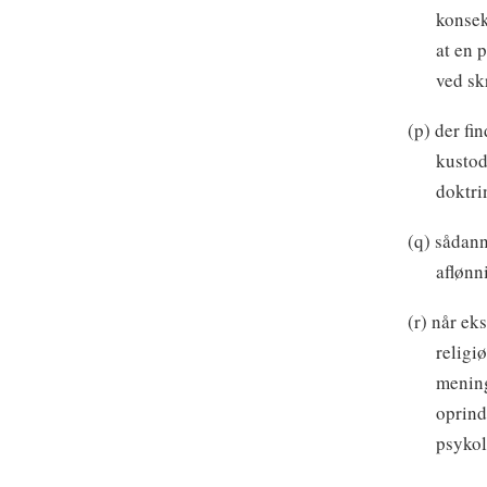
konsek
at en 
ved sk
(p) der fi
kustod
doktri
(q) sådann
aflønni
(r) når ek
religi
mening
oprind
psykol