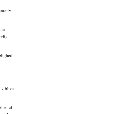
entativ
ede
ærlig
elighed,
lv blive
elser af