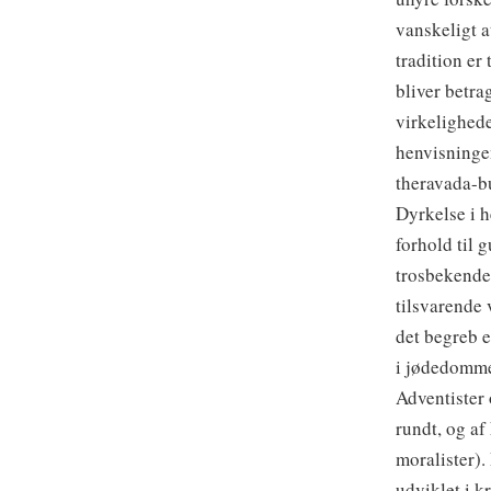
vanskeligt a
tradition er
bliver betr
virkelighede
henvisningen
theravada-bu
Dyrkelse i h
forhold til 
trosbekendel
tilsvarende 
det begreb e
i jødedommen
Adventister 
rundt, og af
moralister).
udviklet i 