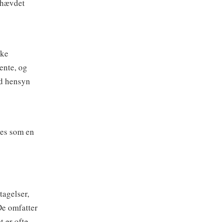
r hævdet
kke
ente, og
ed hensyn
tes som en
tagelser,
De omfatter
t er ofte