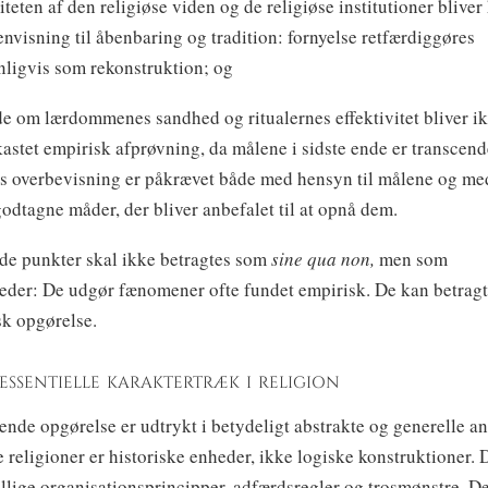
miteten af den religiøse viden og de religiøse institutioner blive
nvisning til åbenbaring og tradition: fornyelse retfærdiggøres
ligvis som rekonstruktion; og
de om lærdommenes sandhed og ritualernes effektivitet bliver i
astet empirisk afprøvning, da målene i sidste ende er transcend
øs overbevisning er påkrævet både med hensyn til målene og m
 godtagne måder, der bliver anbefalet til at opnå dem.
de punkter skal ikke betragtes som
sine qua non,
men som
eder: De udgør fænomener ofte fundet empirisk. De kan betrag
sk opgørelse.
e-essentielle karaktertræk i religion
nde opgørelse er udtrykt i betydeligt abstrakte og generelle an
 religioner er historiske enheder, ikke logiske konstruktioner. 
llige organisationsprincipper, adfærdsregler og trosmønstre. De