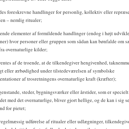
ndes foreskrevne handlinger for personlig, kollektiv eller repræs
en – nemlig ritualer;
ende elementer af formildende handlinger (endog i højt udvikl
oner) hvor personer eller gruppen som sådan kan bønfalde om s
fra overnaturlige kilder;
rventes af de troende, at de tilkendegiver hengivenhed, taknemm
gt eller ærbødighed under tilstedeværelsen af symbolske
entationer af trosretningens overnaturlige kraft (kræfter);
 genstande, steder, bygningsværker eller årstider, som er specielt
det med det overnaturlige, bliver gjort hellige, og de kan i sig se
nd for pietet;
 regelmæssig udførelse af ritualer eller udlægninger, tilkendegiv