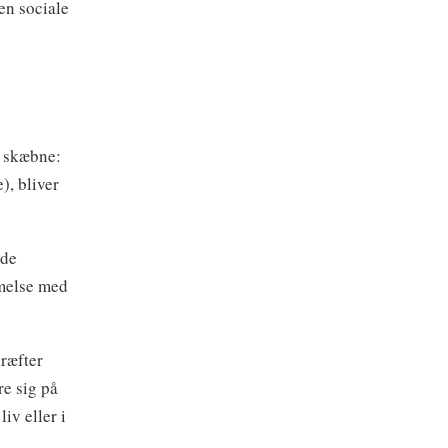
en sociale
g skæbne:
), bliver
 de
mmelse med
kræfter
e sig på
iv eller i