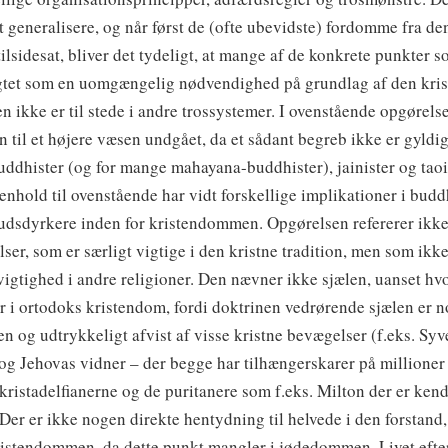
t generalisere, og når først de (ofte ubevidste) fordomme fra de
 tilsidesat, bliver det tydeligt, at mange af de konkrete punkter
agtet som en uomgængelig nødvendighed på grundlag af den kris
n ikke er til stede i andre trossystemer.
I ovenstående opgørelse
 til et højere væsen undgået, da et sådant begreb ikke er gyldig
ddhister (og for mange mahayana-buddhister), jainister og taoi
enhold til ovenstående har vidt forskellige implikationer i budd
gudsdyrkere inden for kristendommen. Opgørelsen refererer ikke 
ser, som er særligt vigtige i den kristne tradition, men som ikke
vigtighed i andre religioner. Den nævner ikke sjælen, uanset hv
r i ortodoks kristendom, fordi doktrinen vedrørende sjælen er 
 og udtrykkeligt afvist af visse kristne bevægelser (f.eks. Sy
og Jehovas vidner – der begge har tilhængerskarer på millioner
 kristadelfianerne og de puritanere som f.eks. Milton der er ken
 Der er ikke nogen direkte hentydning til helvede i den forstand,
kristendommen, da dette punkt mangler i jødedommen. Livet eft