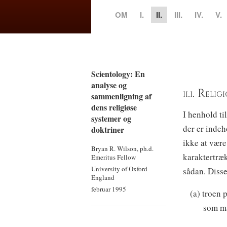
OM
I.
II.
III.
IV.
V.
Scientology: En
analyse og
ii.i. Reli
sammenligning af
dens religiøse
I henhold ti
systemer og
der er indeh
doktriner
ikke at være
Bryan R. Wilson, ph.d.
karaktertræk
Emeritus Fellow
University of Oxford
sådan. Disse
England
februar 1995
(a) troen 
som må