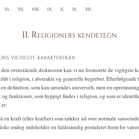
VI.
VII.
VIII.
IX.
X.
XI.
XII.
II. Religioners kendetegn
gions vigtigste karaktertræk
l den ovenstående diskussion kan vi nu fremsætte de vigtigste k
oldt i religion, i abstrakte og generelle begreber. Efterfølgende 
 en definition, som kan anvendes universelt, men en opremsning
 og funktioner, som hyppigt findes i religion, og som er identif
 er:
på en kraft (eller kræfter) som rækker ud over normale sanseindt
ske endog indeholder en fuldstændig postuleret form for være