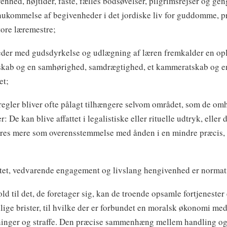
enhed, højtider, faste, fælles bodsøvelser, pilgrimsrejser og gen
ihukommelse af begivenheder i det jordiske liv for guddomme, p
store læremestre;
heder med gudsdyrkelse og udlægning af læren fremkalder en opl
skab og en samhørighed, samdrægtighed, et kammeratskab og en
et;
egler bliver ofte pålagt tilhængere selvom området, som de om
r: De kan blive affattet i legalistiske eller rituelle udtryk, eller 
res mere som overensstemmelse med ånden i en mindre præcis, 
itet, vedvarende engagement og livslang hengivenhed er normat
old til det, de foretager sig, kan de troende opsamle fortjenester 
lige brister, til hvilke der er forbundet en moralsk økonomi me
inger og straffe. Den præcise sammenhæng mellem handling o