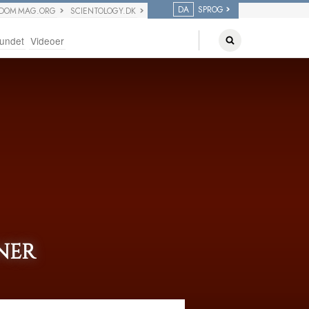
DA
SPROG
EDOM MAG.ORG
SCIENTOLOGY.DK
undet
Videoer
NER