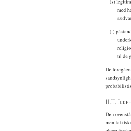
(s) legiti
med he
sædvan
(t) påstan
underk
religi
til de
De foregåen
sandsynligh
probabilisti
II.II. Ikk
Den ovenståe
men faktiske
uhyre forske