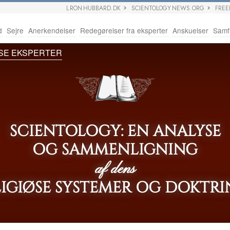
L RON HUBBARD.DK
SCIENTOLOGY NEWS.ORG
FRE
d
Sejre
Anerkendelser
Redegørelser fra eksperter
Anskuelser
Samf
SE EKSPERTER
SCIENTOLOGY: EN ANALYSE
OG SAMMENLIGNING
af dens
LIGIØSE SYSTEMER OG DOKTRI