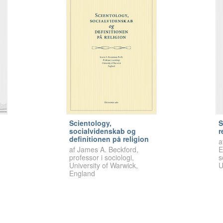
Scientology,
S
socialvidenskab og
r
definitionen på religion
a
af James A. Beckford,
E
professor i sociologi,
s
University of Warwick,
U
England