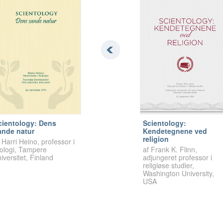
cientology: Dens
Scientology:
ande natur
Kendetegnene ved
religion
 Harri Heino, professor i
eologi, Tampere
af Frank K. Flinn,
iversitet, Finland
adjungeret professor i
religiøse studier,
Washington University,
USA