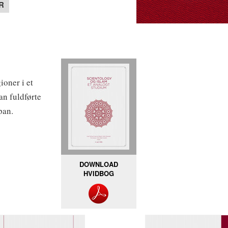
R
oner i et
an fuldførte
pan.
DOWNLOAD
HVIDBOG