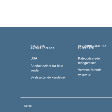
RELIGIØSE
REDEGØRELSER FRA
ANERKENDELSER
EKSPERTER
USA
Kategoriserede
redegørelser
Anerkendelser fra hele
Verdens førende
verden
eksperter
Skelsættende kendelser
Sprog