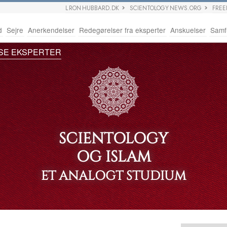
L RON HUBBARD.DK
SCIENTOLOGY NEWS.ORG
FRE
d
Sejre
Anerkendelser
Redegørelser fra eksperter
Anskuelser
Samf
SE EKSPERTER
SCIENTOLOGY
OG ISLAM
ET ANALOGT STUDIUM