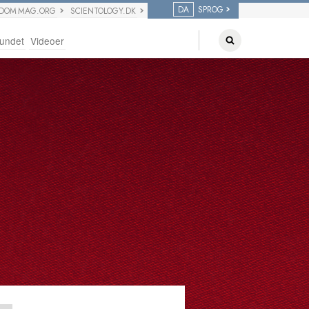
DA
SPROG
EDOM MAG.ORG
SCIENTOLOGY.DK
undet
Videoer