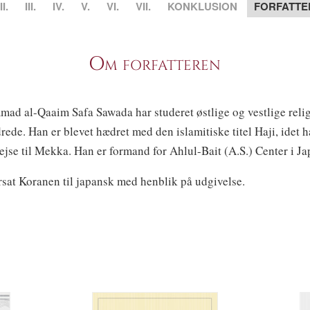
II.
III.
IV.
V.
VI.
VII.
KONKLUSION
FORFATTE
Om forfatteren
d al-Qaaim Safa Sawada har studeret østlige og vestlige religi
rede. Han er blevet hædret med den islamitiske titel Haji, idet h
ejse til Mekka. Han er formand for Ahlul-Bait (A.S.) Center i Ja
sat Koranen til japansk med henblik på udgivelse.