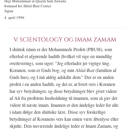
Haji Muhammad
al‐Qaaim
Safa Sawada
formand for Ahlul-Bait Center
Japan
4. april 1996
V. SCIENTOLOGY OG IMAM ZAMAM
I shiitisk islam er der Mohammeds Profeti (PBUH), som
efterlod et afgørende hadith (hvilket vil sige en mundtlig
overlevering), som siger: ”Jeg efterlader jer vigtige ting.
Koranen, som er Guds bog, og min
Ahlu
l-B
ait
(familien af
Guds hus), og I må aldrig adskille dem.” Der er en anden
profeti i en anden hadith, og det er, at hvert vers i Koranen
har syv betydninger, og disse betydninger blev givet videre
af Ali fra profetens husholdning til imamen, som så gav det
videre til næste imam. Imamen er den åndelige leder for alle
i islam ifølge den shiitiske lære. Disse syv forskellige
betydninger af Koranens vers kan enten være åbenlyse eller
skjulte. Den nuværende åndelige leder er Imam Zamam, og