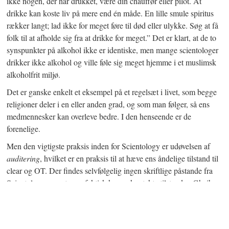
ikke nogen, der har drukket, være din chauffør eller pilot. At
drikke kan koste liv på mere end én måde. En lille smule spiritus
rækker langt; lad ikke for meget føre til død eller ulykke. Søg at få
folk til at afholde sig fra at drikke for meget.” Det er klart, at de to
synspunkter på alkohol ikke er identiske, men mange scientologer
drikker ikke alkohol og ville føle sig meget hjemme i et muslimsk
alkoholfrit miljø.
Det er ganske enkelt et eksempel på et regelsæt i livet, som begge
religioner deler i en eller anden grad, og som man følger, så ens
medmennesker kan overleve bedre. I den henseende er de
forenelige.
Men den vigtigste praksis inden for Scientology er udøvelsen af
auditering
, hvilket er en praksis til at hæve ens åndelige tilstand til
clear og OT. Der findes selvfølgelig ingen skriftlige påstande fra
Scientology om, at man faktisk kunne kontakte tilstanden Ghaib,
hvor Imam Zamam eksisterer. For at opnå en sådan åndelig tilstand
i islam siges det, at man er nødt til at faste og bede, men denne
tilstand betragtes ikke af scientologer som den samme som clear