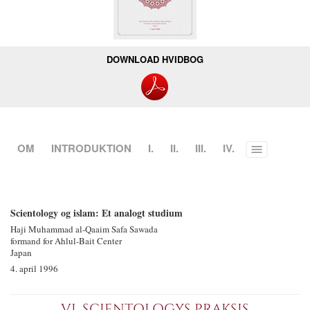
DOWNLOAD HVIDBOG
OM
INTRODUKTION
I.
II.
III.
IV.
Toggle
menu
Scientology og islam: Et analogt studium
Haji Muhammad
al‐Qaaim
Safa Sawada
formand for Ahlul-Bait Center
Japan
4. april 1996
VI. SCIENTOLOGYS PRAKSIS