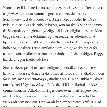
Koranen er ikke bare for tro og religiøs overbevisning. Der er også
en
praksis
, som kan sammenlignes med den, der findes i
Scientology, idet den lægger vægt på at føre et bedre liv. Der er
tydeligvis ritualer i de enkelte kirker, som måske ikke er de samme,
da Scientology religionen tydeligvis ikke er religionen islam. Men
begge filosofier har doktriner og værker, der er udformet til at
hjælpe en person til at leve et bedre liv uden for deres respektive
kirker og moskéer. Disse omfatter moralske og etiske regler for
adfærd, som medlemmer kan drage fordel af, hvis de følges. Begge
har deres egen justitskodekser.
Som et eksempel på en sammenlignelig moralkodeks kunne vi
henvise til den gældende praksis med at holde sig fra alkohol inden
for islam, mens Scientologys grundlægger, L. Ron Hubbard, skrev
om alkohol i
Vejen til lykke
: ”Folk, der drikker alkohol, er ikke
opmærksomme. Alkohol forringer deres evne til at reagere, selv
når de føler, at den gør dem mere opmærksomme. Alkohol har en
vis værdi som medicin. Den værdi kan overvurderes kraftigt. Lad