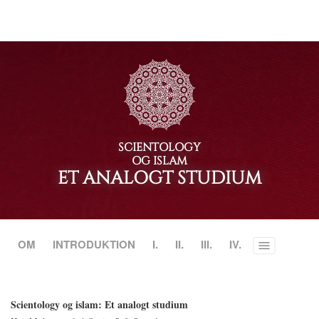
SCIENTOLOGY
OG ISLAM
ET ANALOGT STUDIUM
OM
INTRODUKTION
I.
II.
III.
IV.
Toggle
menu
Scientology og islam: Et analogt studium