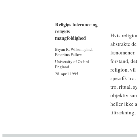
Religiøs tolerance og
religiøs
Hvis religio
mangfoldighed
abstrakte de
Bryan R. Wilson, ph.d.
fænomener. 
Emeritus Fellow
forstand, de
University of Oxford
England
religion, vi
28. april 1995
specifik tro
tro, ritual,
objektiv sam
heller ikke 
tiltrækning,