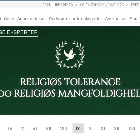
L RON HUBBARD.DK
SCIENTOLOGY NEWS.ORG
FRE
d
Sejre
Anerkendelser
Redegørelser fra eksperter
Anskuelser
Samf
SE EKSPERTER
RELIGIØS TOLERANCE
og RELIGIØS MANGFOLDIGHE
.
IV.
V.
VI.
VII.
VIII.
IX.
X.
XI.
XII.
XIII.