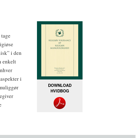
 tage
ligiøse
isk” i den
n enkelt
enhver
aspekter i
DOWNLOAD
 muliggør
HVIDBOG
egiver
e