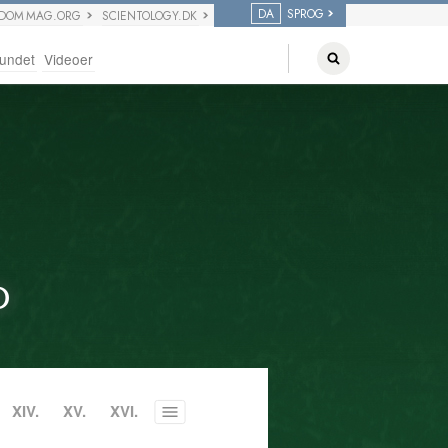
DA
SPROG
EDOM MAG.ORG
SCIENTOLOGY.DK
undet
Videoer
D
XIV.
XV.
XVI.
Toggle
menu