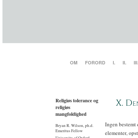
OM
FORORD
I.
II.
III
Religiøs tolerance og
X. De
religiøs
mangfoldighed
Ingen bestemt d
Bryan R. Wilson, ph.d.
Emeritus Fellow
elementer, opst
University of Oxford