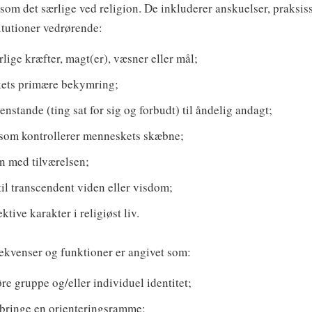
om det særlige ved religion. De inkluderer anskuelser, praksis
itutioner vedrørende:
rlige kræfter, magt(er), væsner eller mål;
ets primære bekymring;
genstande (ting sat for sig og forbudt) til åndelig andagt;
t som kontrollerer menneskets skæbne;
n med tilværelsen;
 til transcendent viden eller visdom;
ktive karakter i religiøst liv.
ekvenser og funktioner er angivet som:
øre gruppe og/eller individuel identitet;
jebringe en orienteringsramme;