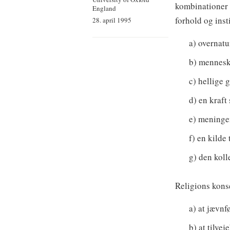
kombinationer s
England
forhold og inst
28. april 1995
a) overnatu
b) mennesk
c) hellige 
d) en kraf
e) meninge
f) en kilde
g) den kolle
Religions kons
a) at jævnf
b) at tilve