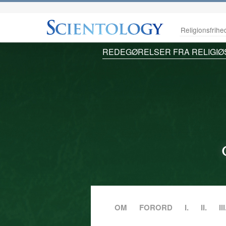
Religionsfrihe
REDEGØRELSER FRA RELIGIØ
OM
FORORD
I.
II.
III