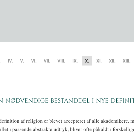
.
IV.
V.
VI.
VII.
VIII.
IX.
X.
XI.
XII.
XIII.
n nødvendige bestanddel i nye defini
efinition af religion er blevet accepteret af alle akademikere, m
illet i passende abstrakte udtryk, bliver ofte påkaldt i forskellig