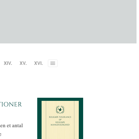
XIV.
XV.
XVI.
Toggle
menu
tioner
en et antal
e