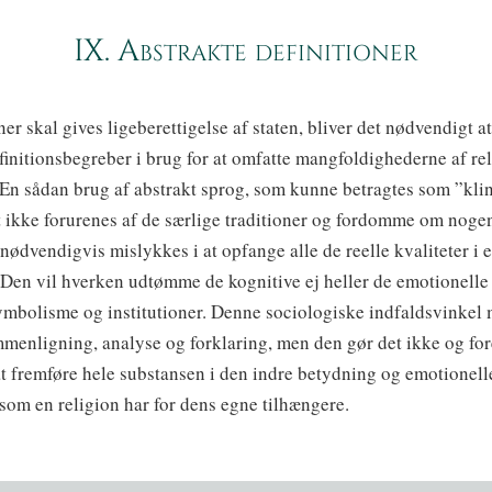
IX. Abstrakte definitioner
ner skal gives ligeberettigelse af staten, bliver det nødvendigt at
finitionsbegreber i brug for at omfatte mangfoldighederne af re
En sådan brug af abstrakt sprog, som kunne betragtes som ”klin
t ikke forurenes af de særlige traditioner og fordomme om noge
l nødvendigvis mislykkes i at opfange alle de reelle kvaliteter i 
. Den vil hverken udtømme de kognitive ej heller de emotionelle 
 symbolisme og institutioner. Denne sociologiske indfaldsvinkel
menligning, analyse og forklaring, men den gør det ikke og for
at fremføre hele substansen i den indre betydning og emotionell
 som en religion har for dens egne tilhængere.